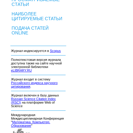
СТАТЬИ
НАИБОЛЕЕ
ЦИТИРУЕМЫЕ СТАТЬИ
ПОДАЧА СТАТЕЙ
ONLINE
Журнал индексируется в
Scopus
Полнотекстовая версия журнала
доступна также на сайте научной
электронной библиотеки
eLIBRARY.RU
Журнал входит в систему
Российского индекса научного
цитирования
.
Журнал включен в базу данных
Russian Science Citation Index
(RSCI)
на платформе Web of
Science
Международная
Междисциплинарная Конференция
"
Математика. Компьютер.
Образование
"