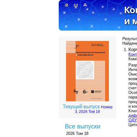
Результ
Найдено
Кор
Конт
Комп
Разр
Инт
Оки
возм
про
сче
Осо
пар
проц
и ко
Текущий выпуск
Номер
Клю
3, 2026 Том 18
диф
ОДУ
Цити
Все выпуски
2026 Том 18