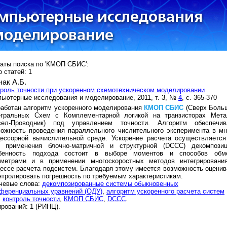
аты поиска по 'КМОП СБИС':
 статей: 1
чак А.Б.
роль точности при ускоренном схемотехническом моделировании
ьютерные исследования и моделирование, 2011, т. 3, №
4
, с. 365-370
аботан алгоритм ускоренного моделирования
КМОП
СБИС
(Сверх Боль
егральных Схем с Комплементарной логикой на транзисторах Мета
сел-Проводник) под управлением точности. Алгоритм обеспечив
ожность проведения параллельного числительного эксперимента в мн
цессорной вычислительной среде. Ускорение расчета осуществляется
т применения блочно-матричной и структурной (DCCC) декомпозиц
бенность подхода состоит в выборе моментов и способов обм
аметрами и в применении многоскоростных методов интегрировани
ессе расчета подсистем. Благодаря этому имеется возможность оценив
нтролировать погрешность по требуемым характеристикам.
чевые слова:
декомпозированные системы обыкновенных
ференциальных уравнений (ОДУ)
,
алгоритм ускоренного расчета систем
,
контроль точности
,
КМОП СБИС
,
DCCC
.
рований: 1 (РИНЦ).