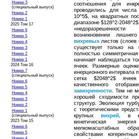
Номер 3
соотношения для инкре
(специальный выпуск)
проводились для числа 
Номер 2
10^5$, на квадратных по
Номер 1
диапазоне $128^2-2048^2$
2025 Том 17
«недоразрешенност
Номер 6
возникновении лишне
Номер 5
вихревых
листов (слоев
Номер 4
существует только на г
Номер 3
полностью симметрична
Номер 2
начинает наблюдаться тол
Номер 1
2024 Том 16
ячеек. Размерные оцен
Номер 7
инерционного интервала п
(специальный выпуск)
сетка $2048^2$ ячеек
Номер 6
качественного отображ
Номер 5
завихренности
. Тем не 
Номер 4
хорошей сходимости пр
Номер 3
структур. Эволюция турб
Номер 2
с теоретическими предс
Номер 1
крупных
вихрей
, в ко
(специальный выпуск)
2023 Том 15
кинетическая энерг
Номер 6
мелкомасштабных обр
Номер 5
свойствами когерентны
Номер 4