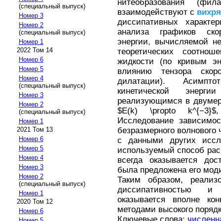
нитеобразования (фил
(специальный выпуск)
взаимодействуют с
вихр
Номер 3
диссипативных характе
Номер 2
анализа графиков ско
(специальный выпуск)
энергии, вычисляемой не
Номер 1
2022 Том 14
теоретических соотно
Номер 6
жидкости (по кривым эн
Номер 5
влиянию тензора ско
Номер 4
дилатации). Асимпто
(специальный выпуск)
кинетической энерг
Номер 3
реализующимся в двумер
Номер 2
$E(k) \propto k^{−3}$,
(специальный выпуск)
Исследование зависимос
Номер 1
безразмерного волнового 
2021 Том 13
Номер 6
с данными других иссл
Номер 5
используемый способ рас
Номер 4
всегда оказывается дос
Номер 3
была предложена его мод
Номер 2
Таким образом, реализ
(специальный выпуск)
диссипативностью
Номер 1
оказывается вполне кон
2020 Том 12
методами высокого порядк
Номер 6
Ключевые слова:
численн
Номер 5