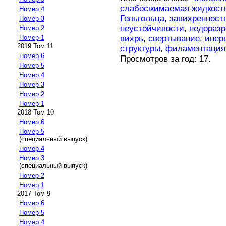
слабосжимаемая жидкост
Номер 4
Гельгольца
,
завихренност
Номер 3
неустойчивости
,
недораз
Номер 2
вихрь
,
свертывание
,
инер
Номер 1
2019 Том 11
структуры
,
филаментация
Номер 6
Просмотров за год: 17.
Номер 5
Номер 4
Номер 3
Номер 2
Номер 1
2018 Том 10
Номер 6
Номер 5
(специальный выпуск)
Номер 4
Номер 3
(специальный выпуск)
Номер 2
Номер 1
2017 Том 9
Номер 6
Номер 5
Номер 4