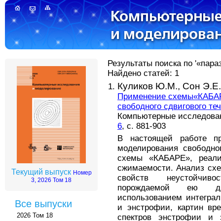
Результаты поиска по '«пара
Найдено статей: 1
Куликов Ю.М.,
Сон Э.Е.
Применение схемы«КАБАР
свободного сдвигового те
Компьютерные исследовани
6
, с. 881-903
В настоящей работе пр
моделирования свободно
схемы «КАБАРЕ», реали
сжимаемости. Анализ схе
Текущий выпуск
Номер
свойств неустойчиво
3, 2026 Том 18
порождаемой ею дв
использованием интеграл
Все выпуски
и энстрофии, картин в
2026 Том 18
спектров энстрофии и э