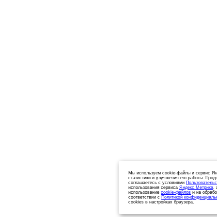
Мы используем cookie-файлы и сервис Ян
статистики и улучшения его работы. Прод
соглашаетесь с условиями
Пользовательс
использования сервиса
Яндекс.Метрика
,
использование
cookie-файлов
и на обрабо
соответствии с
Политикой конфиденциаль
cookies в настройках браузера.