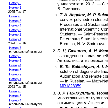
Номер 2
университета
,
2012
. — С.
Номер 1
В. Смирнова
.
2025 Том 17
T. A. Angelov
,
M. P. Suka
Номер 6
convex polyhedron closest 
Номер 5
Processes and Sustainabili
Номер 4
International Scientific C
Номер 3
Students
. —
Saint-Peters
Номер 2
Petersburg State Universit
Номер 1
2024 Том 16
Eremina, N. V. Smirnova
.
Номер 7
Б. Ц. Бахшиян
,
А. И. Ма
(специальный выпуск)
вырожденных задач линей
Номер 6
Автоматика и телемехани
Номер 5
Номер 4
B. Ts. Bakhshiyan
,
A. I. 
Номер 3
solution of degenerate li
Номер 2
Automation and remote con
Номер 1
—
in Russian
. —
Math-Ne
(специальный выпуск)
MR1828359
.
2023 Том 15
Номер 6
З. Р. Габидуллина
.
Теоре
Номер 5
многогранника от нуля пр
Номер 4
оптимизации
//
Известия 
(специальный выпуск)