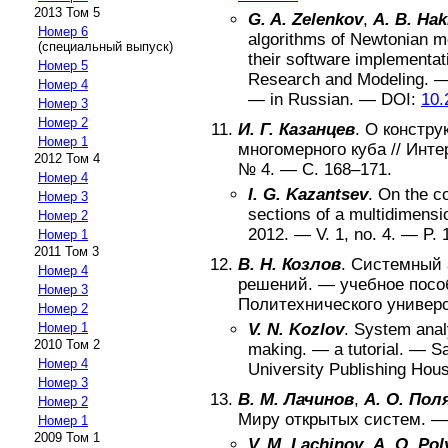
2013 Том 5
G. A. Zelenkov
,
A. B. Ha
Номер 6
algorithms of Newtonian m
(специальный выпуск)
their software implementa
Номер 5
Research and Modeling
. 
Номер 4
—
in Russian
. —
DOI:
10.
Номер 3
Номер 2
И. Г. Казанцев
.
О констру
Номер 1
многомерного куба
//
Инте
2012 Том 4
№
4
. — С.
168–171
.
Номер 4
I. G. Kazantsev
.
On the co
Номер 3
sections of a multidimensi
Номер 2
2012
. — V.
1
, no.
4
. — P.
Номер 1
2011 Том 3
В. Н. Козлов
.
Системный 
Номер 4
решений
. —
учебное посо
Номер 3
Политехнического универ
Номер 2
Номер 1
V. N. Kozlov
.
System analy
2010 Том 2
making
. —
a tutorial
. —
Sa
Номер 4
University Publishing Hou
Номер 3
В. М. Лачинов
,
А. О. Пол
Номер 2
Миру открытых систем
. 
Номер 1
2009 Том 1
V. M. Lachinov
,
A. O. Po