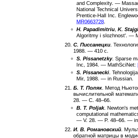
and Complexity
. —
Massac
National Technical Univers
Prentice-Hall Inc. Englewo
MR0663728
.
H. Papadimitriu
,
K. Stajg
Algoritmy i slozhnost'
. —
С. Писсанецки
.
Технолог
1988
. —
410
с.
S. Pissanetzky
.
Sparse ma
Inc
,
1984
. —
MathSciNet:
S. Pissanecki
.
Tehnologij
Mir
,
1988
. —
in Russian
.
Б. Т. Поляк
.
Метод Ньютон
вычислительной математ
28
. — С.
48–66
.
B. T. Poljak
.
Newton's meth
computational mathematic
— V.
28
. — P.
48–66
. —
i
И. В. Романовский
.
Муль
обратной матрицы в мод