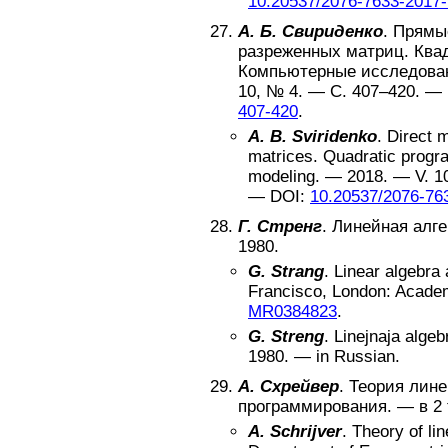
10.20537/2076-7633-2017-
А. Б. Свириденко
.
Прямы
разреженных матриц. Ква
Компьютерные исследова
10
, №
4
. — С.
407–420
. —
407-420
.
A. B. Sviridenko
.
Direct m
matrices. Quadratic prog
modeling
. —
2018
. — V.
1
—
DOI:
10.20537/2076-76
Г. Стренг
.
Линейная алге
1980
.
G. Strang
.
Linear algebra 
Francisco, London
:
Academ
MR0384823
.
G. Streng
.
Linejnaja algeb
1980
. —
in Russian
.
А. Схрейвер
.
Теория лине
программирования
. —
в 2 
A. Schrijver
.
Theory of li