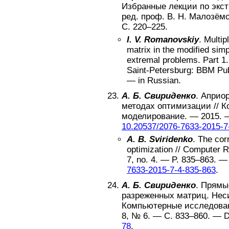
Избранные лекции по экст
ред. проф. В. Н. Малозём
С.
220–225
.
I. V. Romanovskiy
.
Multip
matrix in the modified sim
extremal problems. Part 1
Saint-Petersburg
:
BBM Pub
—
in Russian
.
А. Б. Свириденко
.
Априор
методах оптимизации
//
К
моделирование
. —
2015
. 
10.20537/2076-7633-2015-7
A. B. Sviridenko
.
The cor
optimization
//
Computer R
7
, no.
4
. — P.
835–863
. 
7633-2015-7-4-835-863
.
А. Б. Свириденко
.
Прямы
разреженных матриц. Не
Компьютерные исследова
8
, №
6
. — С.
833–860
. —
D
78
.