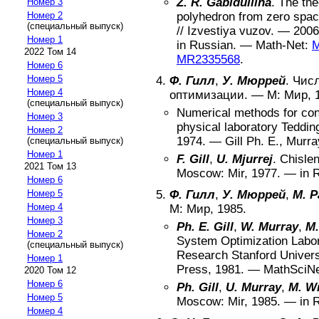
Z. R. Gabidullina
.
The the
Номер 3
Номер 2
polyhedron from zero space
(специальный выпуск)
//
Izvestiya vuzov
. —
2006
Номер 1
in Russian
. —
Math-Net:
M
2022 Том 14
MR2335568
.
Номер 6
Номер 5
Ф. Гилл
,
У. Мюррей
.
Числ
Номер 4
оптимизации
. —
М
:
Мир
,
(специальный выпуск)
Numerical methods for con
Номер 3
physical laboratory Teddin
Номер 2
1974
. —
Gill Ph. E., Murr
(специальный выпуск)
Номер 1
F. Gill
,
U. Mjurrej
.
Chislen
2021 Том 13
Moscow
:
Mir
,
1977
. —
in 
Номер 6
Номер 5
Ф. Гилл
,
У. Мюррей
,
М. 
Номер 4
М
:
Мир
,
1985
.
Номер 3
Ph. E. Gill
,
W. Murray
,
M.
Номер 2
System Optimization Labor
(специальный выпуск)
Research Stanford Univers
Номер 1
Press
,
1981
. —
MathSciN
2020 Том 12
Номер 6
Ph. Gill
,
U. Murray
,
M. W
Номер 5
Moscow
:
Mir
,
1985
. —
in 
Номер 4