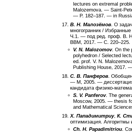
lectures on extremal probl
Malozemova
. —
Saint-Pet
— P.
182–187
. —
in Russi
В. Н. Малозёмов
.
О задач
многогранник
/
Избранные 
Ч.1
. —
под ред. проф. В. 
ВВМ
,
2017
. — С.
220–225
.
V. N. Malozomov
.
On the 
polyhedron
/
Selected lect
ed. prof. V. N. Malozemov
Publishing House
,
2017
. 
С. В. Панферов
.
Обобщен
—
М
,
2005
. —
диссертация
кандидата физико-матема
S. V. Panferov
.
The gener
Moscow
,
2005
. —
thesis f
and Mathematical Science
Х. Пападимитриу
,
К. Ст
оптимизация. Алгоритмы 
Ch. H. Papadimitriou
.
Com