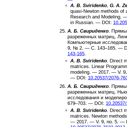
A. B. Sviridenko
,
G. A. Z
quasi-Newton methods of a
Research and Modeling
. 
in Russian
. —
DOI:
10.20
А. Б. Свириденко
.
Прямы
разреженных матриц. Лин
Компьютерные исследова
9
, №
2
. — С.
143–165
. —
D
143-165
.
A. B. Sviridenko
.
Direct m
matrices. Linear Program
modeling
. —
2017
. — V.
9
—
DOI:
10.20537/2076-76
А. Б. Свириденко
.
Прямы
разреженных матриц. Нью
исследования и моделиро
679–703
. —
DOI:
10.20537/
A. B. Sviridenko
.
Direct m
matrices. Newton methods
—
2017
. — V.
9
, no.
5
. — 