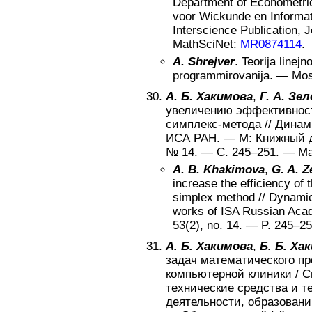
Department of Econometric
voor Wickunde en Informa
Interscience Publication,
MathSciNet:
MR0874114
.
A. Shrejver
.
Teorija linej
programmirovanija
. —
Mo
А. Б. Хакимова
,
Г. А. Зе
увеличению эффективност
симплекс-метода
//
Динам
ИСА РАН
. —
М
:
Книжный
№
14
. — С.
245–251
. —
Ma
A. B. Khakimova
,
G. A. Z
increase the efficiency of t
simplex method
//
Dynamic
works of ISA Russian Aca
53(2)
, no.
14
. — P.
245–25
А. Б. Хакимова
,
Б. Б. Ха
задач математического п
компьютерной клиники
/
С
технические средства и т
деятельности, образовани