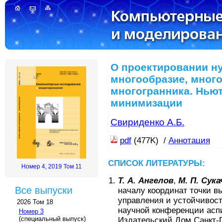
О проектировании н
многообразие, мног
многогранника. Нью
минимизации
Свириденко А.Б.
pdf
(477K) /
Аннотация
СПИСОК ЛИТЕРАТУРЫ:
Номер 4, 2019 Том 11
Т. А. Ангелов
,
М. П. Сука
Все выпуски
началу координат точки в
управления и устойчивос
2026 Том 18
научной конференции асп
Номер 3
(специальный выпуск)
Издательский Дом Санкт-П