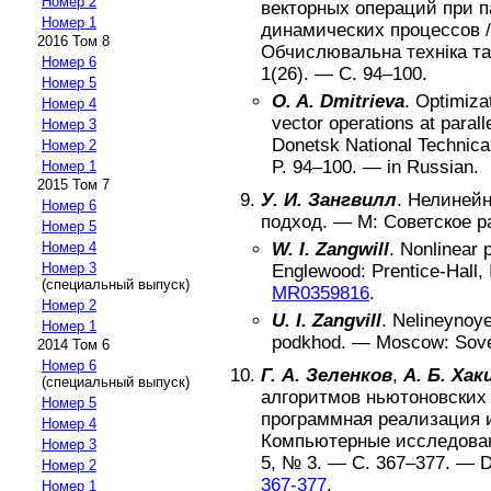
Номер 2
векторных операций при 
Номер 1
динамических процессов
/
2016 Том 8
Обчислювальна технiка та
Номер 6
1(26)
. — С.
94–100
.
Номер 5
O. A. Dmitrieva
.
Optimiza
Номер 4
vector operations at paral
Номер 3
Donetsk National Technical
Номер 2
P.
94–100
. —
in Russian
.
Номер 1
2015 Том 7
У. И. Зангвилл
.
Нелинейн
Номер 6
подход
. —
М
:
Советское р
Номер 5
Номер 4
W. I. Zangwill
.
Nonlinear 
Номер 3
Englewood
:
Prentice-Hall, 
(специальный выпуск)
MR0359816
.
Номер 2
U. I. Zangvill
.
Nelineynoye
Номер 1
podkhod
. —
Moscow
:
Sove
2014 Том 6
Номер 6
Г. А. Зеленков
,
А. Б. Ха
(специальный выпуск)
алгоритмов ньютоновских
Номер 5
программная реализация 
Номер 4
Компьютерные исследова
Номер 3
5
, №
3
. — С.
367–377
. —
D
Номер 2
367-377
.
Номер 1