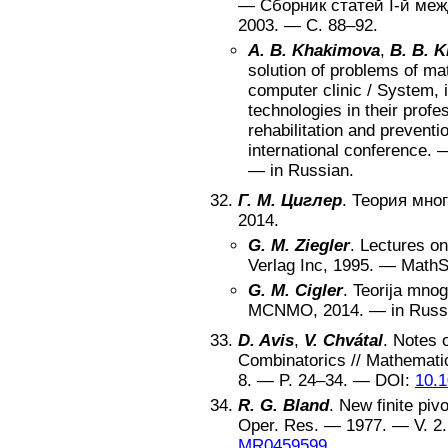
—
Сборник статей I-й ме
2003
. — С.
88–92
.
A. B. Khakimova
,
B. B. 
solution of problems of m
computer clinic
/
System, i
technologies in their profes
rehabilitation and preventi
international conference
.
—
in Russian
.
Г. М. Циглер
.
Теория мног
2014
.
G. M. Ziegler
.
Lectures on
Verlag Inc
,
1995
. —
MathS
G. M. Cigler
.
Teorija mno
MCNMO
,
2014
. —
in Russ
D. Avis
,
V. Chvátal
.
Notes o
Combinatorics
//
Mathemati
8
. — P.
24–34
. —
DOI:
10.
R. G. Bland
.
New finite piv
Oper. Res
. —
1977
. — V.
2
MR0459599
.