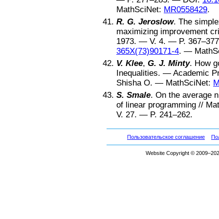
MathSciNet:
MR0558429
.
R. G. Jeroslow
.
The simplex
maximizing improvement cri
1973
. — V.
4
. — P.
367–377
365X(73)90171-4
. —
MathS
V. Klee
,
G. J. Minty
.
How go
Inequalities
. —
Academic P
Shisha O
. —
MathSciNet:
M
S. Smale
.
On the average n
of linear programming
//
Mat
V.
27
. — P.
241–262
.
Пользовательское соглашение
По
Website Copyright © 2009–2