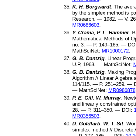
K. H. Borgwardt
.
The avera
by the simplex method is po
Research
. —
1982
. — V.
26
MR0686603
.
Y. Crama
,
P. L. Hammer
.
B
Mathematical Methods of O
no.
3
. — P.
149–165
. —
DO
MathSciNet:
MR1000172
.
G. B. Dantzig
.
Linear Prog
U.P
,
1963
. —
MathSciNet:
G. B. Dantzig
.
Making Progr
Algorithm
//
Linear Algebra a
114/115
. — P.
251–259
. —
—
MathSciNet:
MR0986878
P. E. Gill
,
W. Murray
.
Newto
and linearly constrained opt
28
. — P.
311–350
. —
DOI:
MR0356503
.
D. Goldfarb
,
W. T. Sit
.
Wors
simplex method
//
Discrete 
— P.
277–285
. —
DOI:
10.1