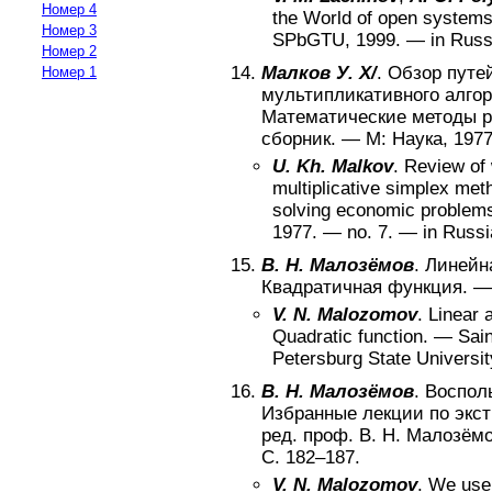
Номер 4
the World of open system
Номер 3
SPbGTU
,
1999
. —
in Russ
Номер 2
Малков У. Х/
.
Обзор путе
Номер 1
мультипликативного алго
Математические методы р
сборник
. —
М
:
Наука
,
197
U. Kh. Malkov
.
Review of 
multiplicative simplex met
solving economic problems
1977
. — no.
7
. —
in Russ
В. Н. Малозёмов
.
Линейна
Квадратичная функция
. 
V. N. Malozomov
.
Linear 
Quadratic function
. —
Sai
Petersburg State Universit
В. Н. Малозёмов
.
Воспол
Избранные лекции по экст
ред. проф. В. Н. Малозём
С.
182–187
.
V. N. Malozomov
.
We use