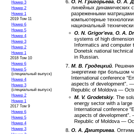
О. Н. Григорьева
,
О. А. 
Номер 3
линейных динамических с
Номер 2
разреженными матрицами
Номер 1
2019 Том 11
компьютерные технологии
Номер 6
национальный технически
Номер 5
O. N. Grigor'eva
,
O. A. D
Номер 4
systems of high dimension 
Номер 3
Informatics and computer 
Номер 2
Donetsk national technical
Номер 1
in Russian
.
2018 Том 10
Номер 6
М. В. Гродецкий
.
Решение
Номер 5
энергетике при большом ч
(специальный выпуск)
International conference “E
Номер 4
aspects of development”
. 
Номер 3
Republic of Moldova — Oct
(специальный выпуск)
Номер 2
M. V. Grodetskiy
.
The solu
Номер 1
energy sector with a large
2017 Том 9
International conference “
Номер 6
aspects of development”
.
Номер 5
Republic of Moldova — Oc
Номер 4
Номер 3
О. А. Дмитриева
.
Оптими