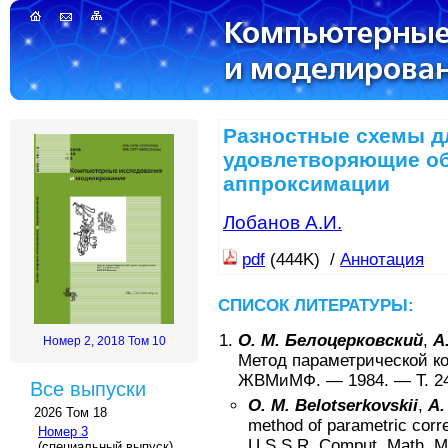
Разностные схемы д
удовлетворяющие о
аппроксимации
Лобанов А.И.
pdf
(444K) /
Аннотация
СПИСОК ЛИТЕРАТУРЫ:
О. М. Белоцерковский
,
А
Номер 2, 2018 Том 10
Метод параметрической к
ЖВМиМФ
. —
1984
. — Т.
2
Все выпуски
O. M. Belotserkovskii
,
A.
2026 Том 18
method of parametric corr
Номер 3
U.S.S.R. Comput. Math. M
(специальный выпуск)