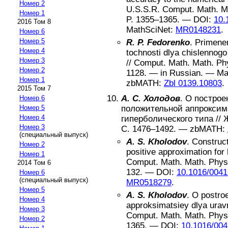
Номер 2
U.S.S.R. Comput. Math. M
Номер 1
P.
1355–1365
. —
DOI:
10.
2016 Том 8
MathSciNet:
MR0148231
.
Номер 6
Номер 5
R. P. Fedorenko
.
Primene
Номер 4
tochnosti dlya chislennogo
Номер 3
//
Comput. Math. Math. Ph
Номер 2
1128
. —
in Russian
. —
Ma
Номер 1
zbMATH:
Zbl 0139.10803
.
2015 Том 7
А. С. Холодов
.
О построе
Номер 6
Номер 5
положительной аппроксим
Номер 4
гиперболического типа
//
Номер 3
С.
1476–1492
. —
zbMATH:
(специальный выпуск)
A. S. Kholodov
.
Construct
Номер 2
positive approximation for
Номер 1
Comput. Math. Math. Phys
2014 Том 6
132
. —
DOI:
10.1016/0041
Номер 6
(специальный выпуск)
MR0518279
.
Номер 5
A. S. Kholodov
.
O postroe
Номер 4
approksimatsiey dlya uravn
Номер 3
Comput. Math. Math. Phys
Номер 2
1365
. —
DOI:
10.1016/004