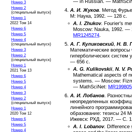
—
in Russian
. —
MathSci
Номер 3
Номер 2
А. И. Жуков
.
Метод Фурье
(специальный выпуск)
М
:
Наука
,
1992
. —
128
с.
Номер 1
2022 Том 14
A. I. Zhukov
.
Fourier's me
Номер 6
Moscow
:
Nauka
,
1992
. —
Номер 5
MR1245274
.
Номер 4
А. Г. Куликовский
,
Н. В.
(специальный выпуск)
Математические вопросы 
Номер 3
Номер 2
гиперболических систем 
(специальный выпуск)
—
656
с.
Номер 1
A. G. Kulikovskii
,
N. V. P
2021 Том 13
Mathematical aspects of nu
Номер 6
systems
. —
Moscow
:
Fizm
Номер 5
—
MathSciNet:
MR199805
Номер 4
Номер 3
А. И. Лобанов
.
Разностны
Номер 2
неопределенных коэффици
(специальный выпуск)
линейного программирова
Номер 1
образование: тезисы 24 
2020 Том 12
Ижевск
:
РХД
,
2017
. — С.
1
Номер 6
Номер 5
A. I. Lobanov
.
Difference 
Номер 4