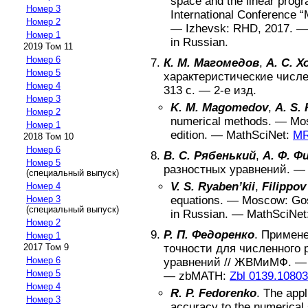
space and the linear prog
Номер 3
International Conference 
Номер 2
—
Izhevsk
:
RHD
,
2017
. —
Номер 1
in Russian
.
2019 Том 11
Номер 6
К. М. Магомедов
,
А. С. 
Номер 5
характеристические числ
Номер 4
313
с. —
2-е изд
.
Номер 3
K. M. Magomedov
,
A. S.
Номер 2
numerical methods
. —
Mo
Номер 1
edition
. —
MathSciNet:
MR
2018 Том 10
Номер 6
В. С. Рябенький
,
А. Ф. Ф
Номер 5
разностных уравнений
. 
(специальный выпуск)
V. S. Ryaben’kii
,
Filippov 
Номер 4
Номер 3
equations
. —
Moscow
:
Go
(специальный выпуск)
in Russian
. —
MathSciNet
Номер 2
Р. П. Федоренко
.
Примене
Номер 1
2017 Том 9
точности для численного
Номер 6
уравнений
//
ЖВМиМФ
. 
Номер 5
—
zbMATH:
Zbl 0139.10803
Номер 4
R. P. Fedorenko
.
The appl
Номер 3
accuracy to the numerical 