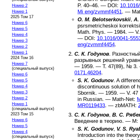
P.
40–46
. —
DOI:
10.1016
Номер 2
Mi eng/zvmmf4451
. —
Ma
Номер 1
2025 Том 17
O. M. Belotserkovskii
,
A.
Номер 6
psrsmetricheskoi korrekts
Номер 5
Math. Phys
. —
1984
. — V
Номер 4
—
DOI:
10.1016/0041-555
Номер 3
eng/zvmmf4454
.
Номер 2
Номер 1
С. К. Годунов
.
Разностный
2024 Том 16
разрывных решений урав
Номер 7
—
1959
. — Т.
47(89)
, №
3
.
(специальный выпуск)
0171.46204
.
Номер 6
S. K. Godunov
.
A differen
Номер 5
Номер 4
discontinuous solution of
Номер 3
Sbornik
. —
1959
. — V.
47 
Номер 2
in Russian
. —
Math-Net:
M
Номер 1
MR0119433
. —
zbMATH:
(специальный выпуск)
2023 Том 15
С. К. Годунов
,
В. С. Ряб
Номер 6
Введение в теорию
. —
М
:
Номер 5
S. K. Godunov
,
V. S. Rya
Номер 4
Introduction into the theory
(специальный выпуск)