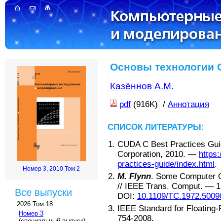
Основы технологии
Казённов А.М.
pdf
(916K) /
Аннотация
СПИСОК ЛИТЕРАТУРЫ:
CUDA C Best Practices Gui
Corporation
,
2010
. —
https
practices-guide/index.html
.
Номер 3, 2010 Том 2
M. Flynn
.
Some Computer Or
//
IEEE Trans. Comput
. —
1
Все выпуски
DOI:
10.1109/TC.1972.5009
2026 Том 18
IEEE Standard for Floating-
Номер 3
754-2008
.
(специальный выпуск)