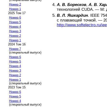
А. В. Боресков
,
А. В. Ха
Номер 2
технологией CUDA
. —
М
:
Номер 1
2025 Том 17
В. Л. Яшкардин
.
IEEE 75
Номер 6
с плавающей точкой
. —
2
Номер 5
http://www.softelectro.ru/ie
Номер 4
Номер 3
Номер 2
Номер 1
2024 Том 16
Номер 7
(специальный выпуск)
Номер 6
Номер 5
Номер 4
Номер 3
Номер 2
Номер 1
(специальный выпуск)
2023 Том 15
Номер 6
Номер 5
Номер 4
(специальный выпуск)