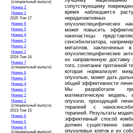
лучшему нацеливани
(специальный выпуск)
сопутствующему поврежден
Номер 2
время наблюдается раст
Номер 1
нерадиоактивных 
2025 Том 17
опухолеспецифических нан
Номер 6
может повысить эффектив
Номер 5
Номер 4
наночастицы представ
Номер 3
сенсибилизатора, например
Номер 2
металлов, заключенных 
Номер 1
опухолеспецифические анти
2024 Том 16
их направленную доставку 
Номер 7
того, сочетание протонной т
(специальный выпуск)
которая нормализует мик
Номер 6
опухолью, может дать даль
Номер 5
общей эффективности лечен
Номер 4
Мы разработали прост
Номер 3
математическую модель, 
Номер 2
опухоли, проходящей лече
Номер 1
(специальный выпуск)
терапией с наносенсиби
2023 Том 15
терапией. Результаты модел
Номер 6
эффективный способ комби
Номер 5
должен существенно зави
Номер 4
опухолевых клеток и их соб
(специальный выпуск)