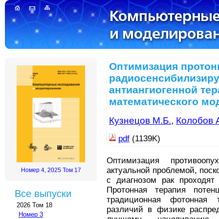
Оптимизация протон
радиосенсибилизир
антиангиогенной те
математического мо
Кузнецов М.Б.
,
Колобов А
pdf
(1139K)
Оптимизация противоопу
актуальной проблемой, поск
Номер 4, 2025 Том 17
с диагнозом рак проходят
Протонная терапия потен
Все выпуски
традиционная фотонная 
2026 Том 18
различий в физике распред
Номер 3