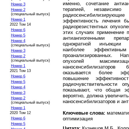
именно, сочетание антиа
Номер 3
терапией, независимо
Номер 2
(специальный выпуск)
радиосенсибилизирующие
Номер 1
эффективность лечения бы
2022 Том 14
радиорезистентных опухоле
Номер 6
этих случаях применение п
Номер 5
антиангиогенными преп
Номер 4
однократной инъекции н
(специальный выпуск)
наиболее эффективны
Номер 3
проанализированных. На
Номер 2
(специальный выпуск)
опухолей максимиза
Номер 1
наносенсибилизаторов 
2021 Том 13
оказывается более эф
Номер 6
повышение эффективно
Номер 5
радиочувствительности оп
Номер 4
показывают, что общая эф
Номер 3
вероятно, должна увеличит
Номер 2
наносенсибилизаторов и ант
(специальный выпуск)
Номер 1
Ключевые слова:
математич
2020 Том 12
оптимизация
Номер 6
Номер 5
Цитата:
Кузнецов М.Б., Коло