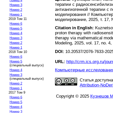
Номер 4
терапии с радиосенсибили
Номер 3
антиангиогенной терапии с
Номер 2
моделирования // Компьюте
Номер 1
2019 Том 11
моделирование, 2025, т. 17, 
Номер 6
Citation in English:
Kuznetsov
Номер 5
proton therapy with radiosensi
Номер 4
therapy via mathematical mod
Номер 3
Modeling, 2025, vol. 17, no. 4,
Номер 2
Номер 1
DOI:
10.20537/2076-7633-2025
2018 Том 10
Номер 6
URL:
http://crm.ics.org.ru/jour
Номер 5
(специальный выпуск)
Компьютерные исследования 
Номер 4
Номер 3
(специальный выпуск)
Статья доступн
Номер 2
Attribution-NoDer
Номер 1
2017 Том 9
Copyright © 2025
Кузнецов М
Номер 6
Номер 5
Номер 4
Номер 3