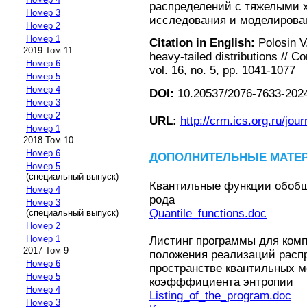
распределений с тяжелыми 
Номер 3
исследования и моделировани
Номер 2
Номер 1
Citation in English:
Polosin V
2019 Том 11
heavy-tailed distributions // 
Номер 6
vol. 16, no. 5, pp. 1041-1077
Номер 5
Номер 4
DOI:
10.20537/2076-7633-202
Номер 3
Номер 2
URL:
http://crm.ics.org.ru/jour
Номер 1
2018 Том 10
Номер 6
ДОПОЛНИТЕЛЬНЫЕ МАТЕ
Номер 5
(специальный выпуск)
Квантильные функции обобщ
Номер 4
рода
Номер 3
Quantile_functions.doc
(специальный выпуск)
Номер 2
Номер 1
Листинг программы для ком
2017 Том 9
положения реализаций расп
Номер 6
пространстве квантильных м
Номер 5
коэфффициента энтропии
Номер 4
Listing_of_the_program.doc
Номер 3