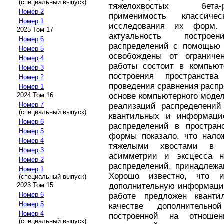
(специальный выпуск)
тяжелохвостых бета-р
Номер 2
применимость классич
Номер 1
исследования их форм.
2025 Том 17
актуальность построе
Номер 6
распределений с помощью 
Номер 5
освобождены от огранич
Номер 4
работы состоит в компьют
Номер 3
построения пространст
Номер 2
проведения сравнения расп
Номер 1
основе компьютерного моде
2024 Том 16
Номер 7
реализаций распределений 
(специальный выпуск)
квантильных и информаци
Номер 6
распределений в простран
Номер 5
формы показало, что нало
Номер 4
тяжелыми хвостами в п
Номер 3
асимметрии и эксцесса н
Номер 2
распределений, принадлежа
Номер 1
Хорошо известно, что 
(специальный выпуск)
дополнительную информаци
2023 Том 15
Номер 6
работе предложен квант
Номер 5
качестве дополнитель
Номер 4
построенной на отноше
(специальный выпуск)