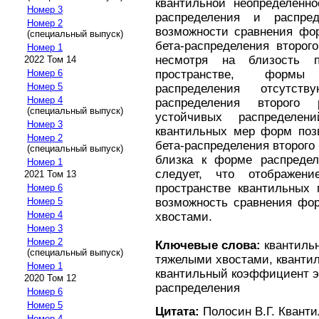
квантильной неопределенно
Номер 3
распределения и распре
Номер 2
возможности сравнения фо
(специальный выпуск)
бета-распределения второго
Номер 1
несмотря на близость 
2022 Том 14
пространстве, формы 
Номер 6
Номер 5
распределения отсутст
Номер 4
распределения второго 
(специальный выпуск)
устойчивых распределен
Номер 3
квантильных мер форм поз
Номер 2
бета-распределения второго
(специальный выпуск)
близка к форме распредел
Номер 1
следует, что отображен
2021 Том 13
пространстве квантильных
Номер 6
возможность сравнения фо
Номер 5
Номер 4
хвостами.
Номер 3
Номер 2
Ключевые слова:
квантильн
(специальный выпуск)
тяжелыми хвостами, квантил
Номер 1
квантильный коэффициент э
2020 Том 12
распределения
Номер 6
Номер 5
Цитата:
Полосин В.Г. Квант
Номер 4