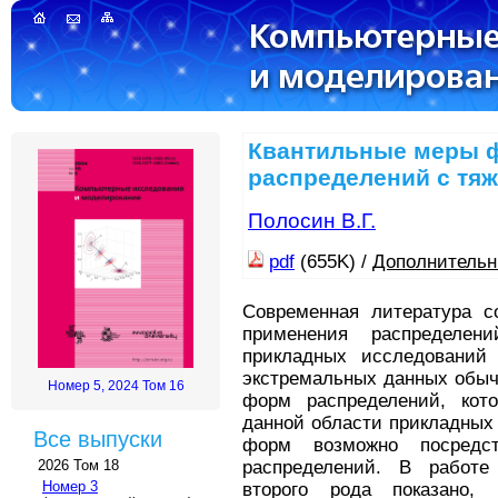
Квантильные меры 
распределений с тя
Полосин В.Г.
pdf
(655K) /
Дополнительн
Современная литература с
применения распределе
прикладных исследований
экстремальных данных обыч
Номер 5, 2024 Том 16
форм распределений, кот
данной области прикладных
Все выпуски
форм возможно посредс
распределений. В работе
2026 Том 18
Номер 3
второго рода показано, 