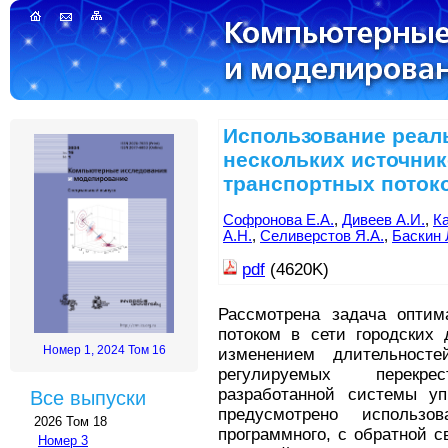
Использование реал
нескольких источни
транспортных потоко
Софронова Е.А.
,
Дивеев А.И.
,
Ка
А.Н.
,
Селиверстов Я.А.
,
Баскин 
pdf
(4620K)
Рассмотрена задача оптим
потоком в сети городских 
Номер 1, 2024 Том 16
изменением длительност
регулируемых перекре
разработанной системы уп
Все выпуски
предусмотрено использо
2026 Том 18
программного, с обратной с
Номер 3