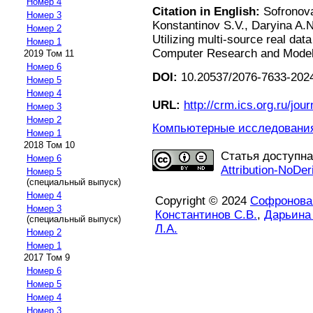
Номер 4
Citation in English:
Sofronova
Номер 3
Konstantinov S.V., Daryina A.N
Номер 2
Utilizing multi-source real data 
Номер 1
Computer Research and Modelin
2019 Том 11
Номер 6
DOI:
10.20537/2076-7633-2024
Номер 5
Номер 4
URL:
http://crm.ics.org.ru/jour
Номер 3
Номер 2
Компьютерные исследования 
Номер 1
2018 Том 10
Статья доступн
Номер 6
Attribution-NoDer
Номер 5
(специальный выпуск)
Номер 4
Copyright © 2024
Софронова 
Номер 3
Константинов С.В.
,
Дарьина 
(специальный выпуск)
Л.А.
Номер 2
Номер 1
2017 Том 9
Номер 6
Номер 5
Номер 4
Номер 3