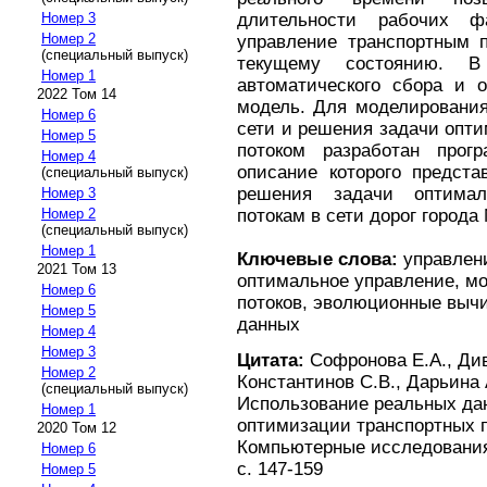
Номер 3
длительности рабочих ф
Номер 2
управление транспортным п
(специальный выпуск)
текущему состоянию. В
Номер 1
автоматического сбора и 
2022 Том 14
модель. Для моделирования
Номер 6
сети и решения задачи опт
Номер 5
потоком разработан прогр
Номер 4
описание которого предста
(специальный выпуск)
решения задачи оптимал
Номер 3
Номер 2
потокам в сети дорог города
(специальный выпуск)
Номер 1
Ключевые слова:
управлени
2021 Том 13
оптимальное управление, м
Номер 6
потоков, эволюционные вычи
Номер 5
данных
Номер 4
Номер 3
Цитата:
Софронова Е.А., Див
Номер 2
Константинов С.В., Дарьина 
(специальный выпуск)
Использование реальных дан
Номер 1
оптимизации транспортных по
2020 Том 12
Компьютерные исследования 
Номер 6
с. 147-159
Номер 5