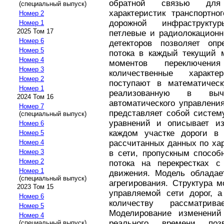
обратной связью для 
(специальный выпуск)
характеристик транспортно
Номер 2
дорожной инфраструкту
Номер 1
2025 Том 17
петлевые и радиолокационн
Номер 6
детекторов позволяет опр
Номер 5
потока в каждый текущий 
Номер 4
моментов переключен
Номер 3
количественные характе
Номер 2
поступают в математическ
Номер 1
реализованную в выч
2024 Том 16
автоматического управлени
Номер 7
представляет собой систем
(специальный выпуск)
уравнений и описывает из
Номер 6
каждом участке дороги в
Номер 5
Номер 4
рассчитанных данных по хар
Номер 3
в сети, пропускным способ
Номер 2
потока на перекрестках с
Номер 1
движения. Модель обладае
(специальный выпуск)
агрегирования. Структура 
2023 Том 15
управляемой сети дорог, а
Номер 6
количеству рассматри
Номер 5
Моделирование изменений
Номер 4
реального времени поз
(специальный выпуск)