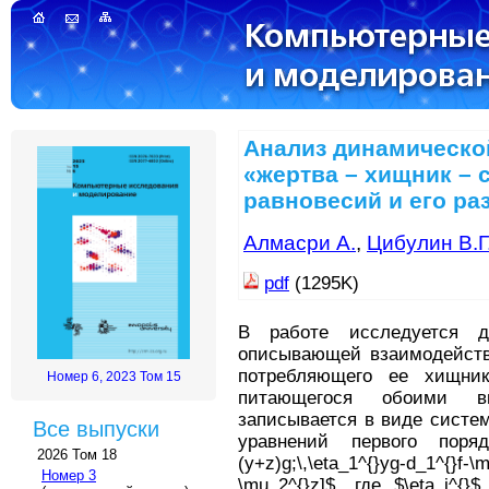
Анализ динамическо
«жертва – хищник – 
равновесий и его р
Алмасри А.
,
Цибулин В.Г
pdf
(1295K)
В работе исследуется д
описывающей взаимодействи
потребляющего ее хищника
Номер 6, 2023 Том 15
питающегося обоими в
записывается в виде сист
Все выпуски
уравнений первого поря
2026 Том 18
(y+z)g;\,\eta_1^{}yg-d_1^{}f-\
Номер 3
\mu_2^{}z]$, где $\eta_j^{}$