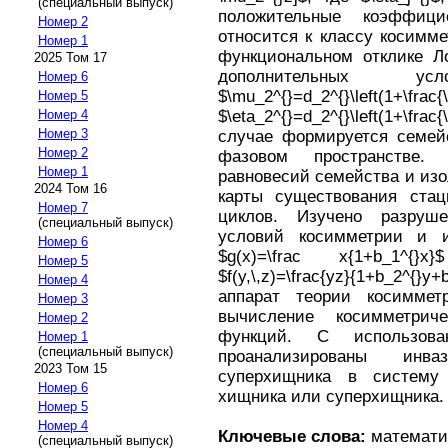
(специальный выпуск)
положительные коэффици
Номер 2
относится к классу кoсимм
Номер 1
функциональном отклике Ло
2025 Том 17
дополнительных у
Номер 6
$\mu_2^{}=d_2^{}\left(1+\frac{\
Номер 5
$\eta_2^{}=d_2^{}\left(1+\fra
Номер 4
Номер 3
случае формируется семей
Номер 2
фазовом пространстве. 
Номер 1
равновесий семейства и из
2024 Том 16
карты существования ста
Номер 7
циклов. Изучено разруш
(специальный выпуск)
условий косимметрии и и
Номер 6
$g(x)=\frac x{1+b_1^{}
Номер 5
$f(y,\,z)=\frac{yz}{1+b_2^{
Номер 4
аппарат теории косимме
Номер 3
вычисление косимметрич
Номер 2
функций. С использова
Номер 1
(специальный выпуск)
проанализированы инв
2023 Том 15
суперхищника в систему 
Номер 6
хищника или суперхищника.
Номер 5
Номер 4
Ключевые слова:
математич
(специальный выпуск)