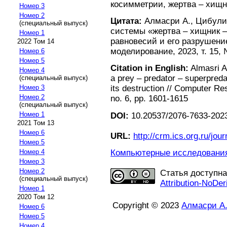
косимметрии, жертва – хищн
Номер 3
Номер 2
Цитата:
Алмасри А., Цибули
(специальный выпуск)
системы «жертва – хищник –
Номер 1
равновесий и его разрушени
2022 Том 14
моделирование, 2023, т. 15, 
Номер 6
Номер 5
Citation in English:
Almasri A.
Номер 4
a prey – predator – superpredat
(специальный выпуск)
its destruction // Computer Re
Номер 3
Номер 2
no. 6, pp. 1601-1615
(специальный выпуск)
Номер 1
DOI:
10.20537/2076-7633-202
2021 Том 13
Номер 6
URL:
http://crm.ics.org.ru/jour
Номер 5
Компьютерные исследования 
Номер 4
Номер 3
Номер 2
Статья доступн
(специальный выпуск)
Attribution-NoDer
Номер 1
2020 Том 12
Copyright © 2023
Алмасри А
Номер 6
Номер 5
Номер 4