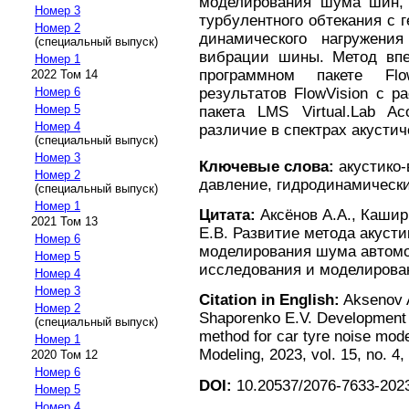
моделирования шума шин, 
Номер 3
турбулентного обтекания с г
Номер 2
динамического нагружени
(специальный выпуск)
вибрации шины. Метод впе
Номер 1
программном пакете Flo
2022 Том 14
результатов FlowVision с 
Номер 6
Номер 5
пакета LMS Virtual.Lab Ac
Номер 4
различие в спектрах акустич
(специальный выпуск)
Номер 3
Ключевые слова:
акустико-
Номер 2
давление, гидродинамически
(специальный выпуск)
Номер 1
Цитата:
Аксёнов А.А., Кашир
2021 Том 13
Е.В. Развитие метода акуст
Номер 6
моделирования шума автомо
Номер 5
исследования и моделирование
Номер 4
Номер 3
Citation in English:
Aksenov A
Номер 2
Shaporenko E.V. Development 
(специальный выпуск)
method for car tyre noise mod
Номер 1
Modeling, 2023, vol. 15, no. 4,
2020 Том 12
Номер 6
DOI:
10.20537/2076-7633-2023
Номер 5
Номер 4