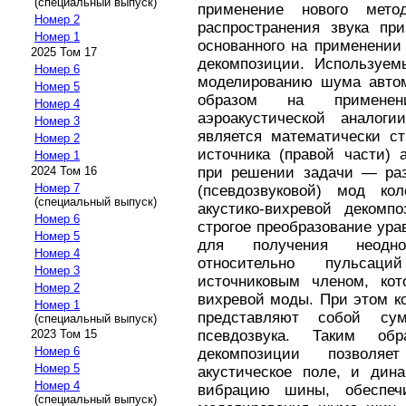
(специальный выпуск)
применение нового мето
Номер 2
распространения звука пр
Номер 1
основанного на применении
2025 Том 17
декомпозиции. Используем
Номер 6
моделированию шума авто
Номер 5
образом на примене
Номер 4
аэроакустической аналоги
Номер 3
является математически с
Номер 2
источника (правой части) 
Номер 1
при решении задачи — раз
2024 Том 16
Номер 7
(псевдозвуковой) мод ко
(специальный выпуск)
акустико-вихревой декомп
Номер 6
строгое преобразование ур
Номер 5
для получения неодно
Номер 4
относительно пульсац
Номер 3
источниковым членом, кот
Номер 2
вихревой моды. При этом к
Номер 1
представляют собой су
(специальный выпуск)
псевдозвука. Таким обр
2023 Том 15
Номер 6
декомпозиции позволя
Номер 5
акустическое поле, и дина
Номер 4
вибрацию шины, обеспеч
(специальный выпуск)