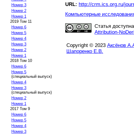
URL:
http://crm.ics.org.ru/jour
Номер 3
Номер 2
Компьютерные исследования 
Номер 1
2019 Том 11
Статья доступн
Номер 6
Attribution-NoDer
Номер 5
Номер 4
Номер 3
Copyright © 2023
Аксёнов А.
Номер 2
Шапоренко Е.В.
Номер 1
2018 Том 10
Номер 6
Номер 5
(специальный выпуск)
Номер 4
Номер 3
(специальный выпуск)
Номер 2
Номер 1
2017 Том 9
Номер 6
Номер 5
Номер 4
Номер 3