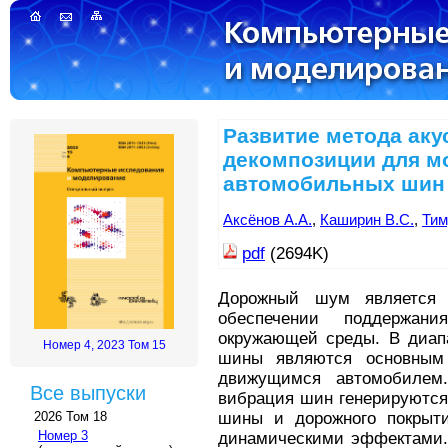
Развитие метода аку
декомпозиции для м
автомобильных шин
Аксёнов А.А.
,
Каширин В.С.
,
Тим
pdf
(2694K)
Дорожный шум является
обеспечении поддержан
окружающей среды. В диапа
Номер 4, 2023 Том 15
шины являются основным 
движущимся автомобилем
Все выпуски
вибрация шин генерируются
шины и дорожного покрыти
2026 Том 18
Номер 3
динамическими эффектами. 