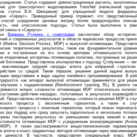
-усреднения. Статья содержит демонстрационные расчеты, выполненны
мме для транспортного моделирования TransNet (написанной одним
ров статьи В.И. Швецовым) для упрощенной модели федераль
ории «Сириус». Приведенный пример отражает, что представленны
 способ усреднения ценовых матриц более правдоподобно описыв
ость, чем классические подходы. Статья была выполнена в рам
ой смены в «Сириусе».
тье
Варвары Руденко с соавторами
рассмотрен обзор историчес
ний и современных результатов в области марковских процессов приня
й (Markov Decision Process, MDP) и выпуклой оптимизации. Представл
ческие теоретические результаты, такие как фундаментальное уравне
на и построенные на его основе критерии оптимальности полити
ые итеративные алгоритмы оптимизации политики, построенные на реше
ний Беллмана. Представлена альтернатива к подходу Q-обучения — ме
 максимизации средней награды агента для избранной стратегии
действия со средой. Таким образом, решение данной задачи выпук
зации представимо в виде задачи линейного программирования. В раб
трируется, как аппарат выпуклой оптимизации применяется для реше
обучения с подкреплением (Reinforcement Learning, RL). В работе та
тривается вопрос сложности оптимизации MDP относительно количес
«состояние–действие–награда», получаемых в результате взаимодейст
дой. Представлены оптимальные границы сложности решения MDP в слу
ческого процесса с бесконечным горизонтом, а также в слу
ионарного процесса с конечным горизонтом, который можно перезапуск
ко раз подряд или сразу запускать параллельно в нескольких потоках
трены последние результаты по уменьшению зазора нижней и верх
 сложности оптимизации MDP с усредненным вознаграждением (Avera
MDP). А также рассматриваются вещественнозначная параметриза
и агента и класс градиентных методов оптимизации через максимизацию
и ценности. В частности, представлен специальный класс MD