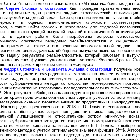
и. Статья была выполнена в рамках курса «Математика больших данных
тье
Сергея Скорика с соавторами
был проведен сравнительный ана
- и офлайн-методов решения задачи стохастической оптимизации
е выпуклой и седловой задач. Такое сравнение имело цель выявить об
мерности в оценках вычислительной сложности соответствую
тмов, а также найти пробелы в результатах для седловой постановк
нии с соответствующей выпуклой задачей стохастической оптимизации
сти, в данной работе были проработаны вопросы сопоставле
тмической сложности передовых онлайн-алгоритмов с существую
-алгоритмом и точности его решения вспомогательной задачи. Та
трение седловой задачи как обобщение выпуклой позволило перенести
ую задачу результаты онлайн-алгоритма, который работает в выпук
, когда целевая функция удовлетворяет условию $\gamma$-роста. Ста
полнена в рамках проектной смены в «Сириусе».
ье
Федора Стонякина и Сейдамета Аблаева с соавторами
получены но
таты о сходимости субградиентных методов на классе слабовыпук
евых задач с острым минимумом. Доказан вариант оценки скоро
ости субградиентного метода со скоростью геометрической прогресс
ающий приближение итеративной последовательности ко множеству точ
. Этот результат обобщен на класс задач с ограничениями-неравенства
го авторами предложены оригинальный вариант условия острого миним
ветствующие схемы с переключениями по продуктивным и непродуктив
 Наконец, для предложенного в 2018 г. D. Davis с соавторами кла
тельно слабовыпуклых задач при дополнительных предположениях
тельной липшицевости и относительном остром минимуме доказ
ость сyбградиентного метода со скоростью геометрической прогресс
таты во многом основаны на известной идее Б.Т. Поляка о выборе ш
иентного метода с учетом оптимального значения функции $f^*$. Автор
но исследован вариант такого подхода для относительно липшице
 включая теоретический результат об описании влияния погрешнос