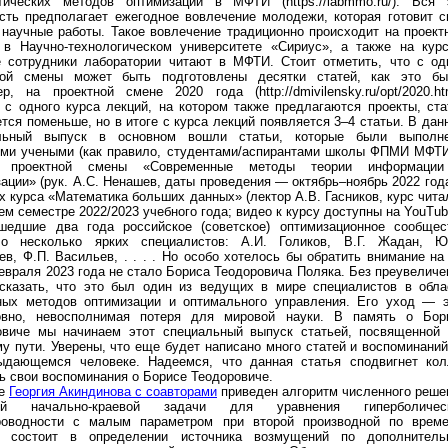
тических методов оптимизации в МФТИ (https://labmmo.ru/). Вся 
ость предполагает ежегодное вовлечение молодежи, которая готовит с
 научные работы. Такое вовлечение традиционно происходит на проект
 в Научно-технологическом университете «Сириус», а также на курс
е сотрудники лаборатории читают в МФТИ. Стоит отметить, что с од
ной смены может быть подготовлены десятки статей, как это бы
р, на проектной смене 2020 года (http://dmivilensky.ru/opt/2020.htm
 с одного курса лекций, на котором также предлагаются проекты, ста
тся поменьше, но в итоге с курса лекций появляется 3–4 статьи. В дан
льный выпуск в основном вошли статьи, которые были выполн
ми учеными (как правило, студентами/аспирантами школы ФПМИ МФТИ
х проектной смены «Современные методы теории информаци
ации» (рук. А.С. Ненашев, даты проведения — октябрь–ноябрь 2022 года
х курса «Математика больших данных» (лектор А.В. Гасников, курс чита
ем семестре 2022/2023 учебного года; видео к курсу доступны на YouTub
шедшие два года российское (советское) оптимизационное сообщес
ло несколько ярких специалистов: А.И. Голиков, В.Г. Жадан, Ю
в, Ф.П. Васильев, . . . . Но особо хотелось бы обратить внимание на 
евраля 2023 года не стало Бориса Теодоровича Поляка. Без преувеличе
сказать, что это был один из ведущих в мире специалистов в обла
ных методов оптимизации и оптимального управления. Его уход — э
овно, невосполнимая потеря для мировой науки. В память о Бор
овиче мы начинаем этот специальный выпуск статьей, посвященной 
у пути. Уверены, что еще будет написано много статей и воспоминаний
ыдающемся человеке. Надеемся, что данная статья сподвигнет кол
ь свои воспоминания о Борисе Теодоровиче.
ье
Георгия Акиндинова с соавторами
приведен алгоритм численного реше
ной начально-краевой задачи для уравнения гиперболичес
роводности с малым параметром при второй производной по време
я состоит в определении источника возмущений по дополнитель