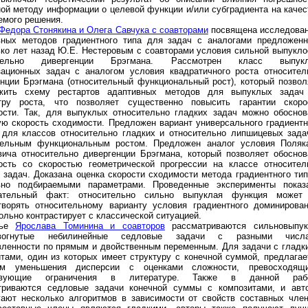
ой методу информации о целевой функции и/или субградиента на качес
емого решения.
Федора Стонякина и Олега Савчука с соавторами
посвящена исследова
вных методов градиентного типа для задач с аналогами предложенн
ько лет назад Ю.Е. Нестеровым с соавторами условия сильной выпукло
ительно дивергенции Брэгмана. Рассмотрен класс выпук
зационных задач с аналогом условия квадратичного роста относител
енции Брэгмана (относительный функциональный рост), который позвол
жить схему рестартов адаптивных методов для выпуклых задач
тру роста, что позволяет существенно повысить гарантии скоро
ости. Так, для выпуклых относительно гладких задач можно обоснов
ую скорость сходимости. Предложен вариант универсального градиентн
 для классов относительно гладких и относительно липшицевых зада
тельным функциональным ростом. Предложен аналог условия Поляк
вича относительно дивергенции Брэгмана, который позволяет обоснов
ость со скоростью геометрической прогрессии на классе относител
 задач. Доказана оценка скорости сходимости метода градиентного тип
вно подбираемыми параметрами. Проведенные эксперименты показ
ательный факт: относительно сильно выпуклая функция может
творять относительному варианту условия градиентного доминирован
ольно контрастирует с классической ситуацией.
тье
Ярослава Томинина и соавторов
рассматриваются сильновыпук
овогнутые небилинейные седловые задачи с разными числ
вленности по прямым и двойственным переменным. Для задачи с гладк
тами, один из которых имеет структуру с конечной суммой, предлагае
тм уменьшения дисперсии с оценками сложности, превосходящ
твующие ограничения в литературе. Также в данной раб
триваются седловые задачи конечной суммы с композитами, и авт
гают несколько алгоритмов в зависимости от свойств составных член