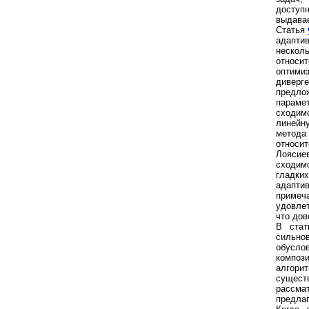
доступн
выдава
Статья
адапти
нескол
относ
оптими
диверг
предло
параме
сходим
линейн
метода
относи
Лоясие
сходим
гладких
адапти
примеч
удовле
что дов
В ста
сильн
обусло
компози
алгори
сущес
рассма
предла