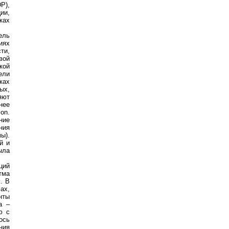
P),
ии,
ках
ель
иях
ти,
вой
кой
ели
ках
ых,
яют
нее
on.
ние
ния
ы).
й и
ыла
ций
тма
. В
ах,
нты
а –
ю с
ось
ния