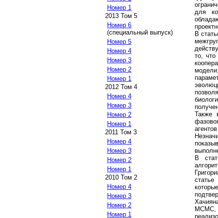
огранич
Номер 1
для ко
2013 Том 5
облада
Номер 6
проектн
(специальный выпуск)
В стат
межгруп
Номер 5
действу
Номер 4
то, что
Номер 3
коопера
Номер 2
модели
параме
Номер 1
эволюц
2012 Том 4
позвол
Номер 4
биолог
Номер 3
получен
Также 
Номер 2
фазово
Номер 1
агенто
2011 Том 3
Незначи
Номер 4
показы
выполне
Номер 3
В ста
Номер 2
алгори
Номер 1
Григори
2010 Том 2
статье
Номер 4
котор
подтве
Номер 3
Хачиян
Номер 2
MCMC, 
Номер 1
реализ