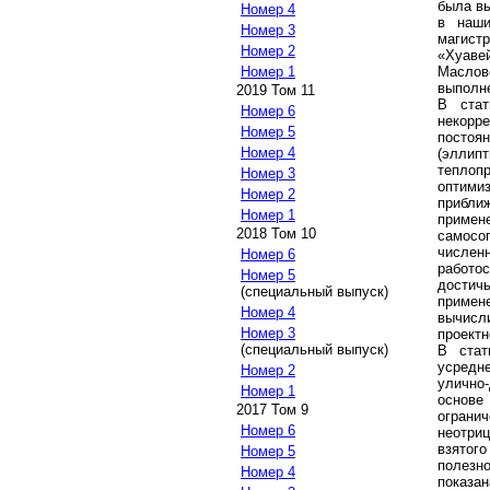
была вы
Номер 4
в наши
Номер 3
магист
Номер 2
«Хуаве
Маслов
Номер 1
выполне
2019 Том 11
В ста
Номер 6
некорр
Номер 5
постоя
Номер 4
(элли
теплоп
Номер 3
оптими
Номер 2
прибли
Номер 1
примен
2018 Том 10
самосо
числе
Номер 6
работо
Номер 5
достич
(специальный выпуск)
приме
Номер 4
вычисл
Номер 3
проектн
(специальный выпуск)
В ста
усредн
Номер 2
улично
Номер 1
основе
2017 Том 9
ограни
Номер 6
неотри
взятог
Номер 5
полезн
Номер 4
показа