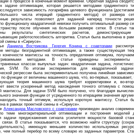
ации о процессе в конечный момент времени. Обратная задача сводитс
 к задаче оптимизации, которая решается методами градиентного ти
исследуется зависимость логарифма целевого функционала (достигаем
большого числа итераций градиентного метода) от размера сет
нные результаты позволяют для заданной наперед точности реше
по функционалу квадратичной невязки получить оптимальный размер се
странству после обучения на большем размере сетки. В статье та
дены результаты синтетических расчетов, демонстрирующи
вывающие работоспособность алгоритма. Статья была выполнена в рам
ой смены в «Сириусе».
тье
Даниила Вострикова, Георгия Конина с соавторами
рассмотр
ые методы безградиентной оптимизации, а также существующая тео
я конечности мантиссы на точность определения оптимума, получаем
атриваемыми методами. В статье приведены эксперименты
страненных классах выпуклых задач: квадратичная задача, логистичес
сия, SVM. По итогам экспериментов для квадратичной задач
ической регрессии была экспериментально получена линейная зависимо
 по функции от величины машинного шума, что, во-первых, показывает, 
вующая теория машинного шума требует корректировки и, во-втор
яет ввести ускоренный метод нахождения точного оптимума с помо
ой мантиссы. Для задачи SVM было получено, что благодаря вычисле
ьного значения функции от усредненного по итерациям значения аргуме
находить точный оптимум, используя короткую мантиссу. Статья б
на в рамках проектной смены в «Сириусе».
ье
Александра Масловского с соавторами
произведен анализ современ
по теме многокритериальной оптимизации и построения моделей 
я задачи предискажения сигнала усилителя мощности базовой стан
 связи. В статье показывается, что возможно найти структуру (сохра
одительность), имеющую меньшее количество используемых ресурс
е, чем полный перебор по всему словарю из заданных параметров. Ста