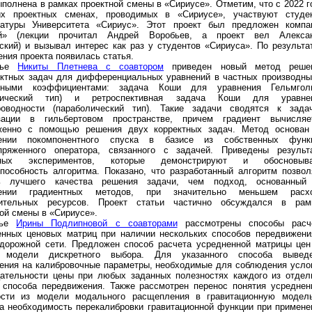
полнена в рамках проектной смены в «Сириусе». Отметим, что с 2022 г
х проектных сменах, проводимых в «Сириусе», участвуют студе
ратуры Университета «Сириус». Этот проект был предложен компа
й» (лекции прочитал Андрей Воробьев, а проект вел Алекса
ский) и вызывал интерес как раз у студентов «Сириуса». По результа
ния проекта появилась статья.
тье
Никиты Плетнева с соавтором
приведен новый метод реше
ектных задач для дифференциальных уравнений в частных производны
нными коэффициентами: задача Коши для уравнения Гельмгол
птический тип) и ретроспективная задача Коши для уравне
роводности (параболический тип). Такие задачи сводятся к зада
зации в гильбертовом пространстве, причем градиент вычисляе
женно с помощью решения двух корректных задач. Метод основан
ении покомпонентного спуска в базисе из собственных функ
пряженного оператора, связанного с задачей. Приведены результ
нных экспериментов, которые демонстрируют и обосновыв
способность алгоритма. Показано, что разработанный алгоритм позвол
ь лучшего качества решения задачи, чем подход, основанный
нении градиентных методов, при значительно меньшем расх
ительных ресурсов. Проект статьи частично обсуждался в рам
ой смены в «Сириусе».
тье
Ирины Подлипновой с соавторами
рассмотрены способы расч
енных ценовых матриц при наличии нескольких способов передвижени
-дорожной сети. Предложен способ расчета усредненной матрицы цен
 модели дискретного выбора. Для указанного способа вывед
чения на калибровочные параметры, необходимые для соблюдения усло
цательности цены при любых заданных полезностях каждого из отдел
о способа передвижения. Также рассмотрен перенос понятия усреднен
ости из модели модального расщепления в гравитационную модел
на необходимость перекалибровки гравитационной функции при примене