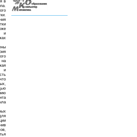
я в
па.
ого
ки.
ния
тки
кже
е и
ках
ены
рия
ого
 на
кая
и и
сть
что
ых,
щью
нию
нта
ыла
ных
для
ции
нив
ов,
тья