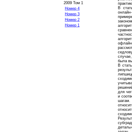
2009 Том 1
практик
В ста
Номер 4
онлайн
Номер 3
пример
Номер 2
законо
Номер 1
алгори
сравне
частно
алгори
офлайн
рассмо
седлов
случае
была вы
В стат
резуль
липшиц
сходим
учитыв
решений
для че
и соот
шагам.
относи
относи
сходим
Резуль
cyбград
деталь
задач,