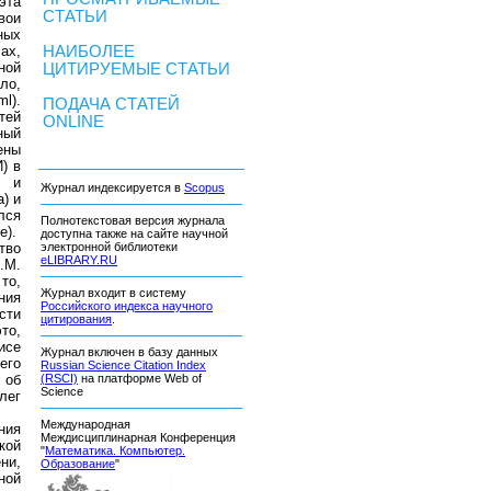
эта
СТАТЬИ
вои
ных
ах,
НАИБОЛЕЕ
ной
ЦИТИРУЕМЫЕ СТАТЬИ
ло,
l).
ПОДАЧА СТАТЕЙ
тей
ONLINE
ный
ены
) в
и и
Журнал индексируется в
Scopus
) и
лся
Полнотекстовая версия журнала
e).
доступна также на сайте научной
тво
электронной библиотеки
eLIBRARY.RU
.М.
то,
Журнал входит в систему
ния
Российского индекса научного
сти
цитирования
.
то,
исе
Журнал включен в базу данных
его
Russian Science Citation Index
 об
(RSCI)
на платформе Web of
Science
лег
Международная
ния
Междисциплинарная Конференция
кой
"
Математика. Компьютер.
ни,
Образование
"
ной