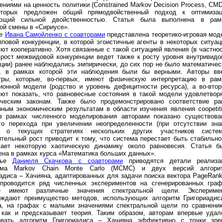
ениями на ценность политики (Constrained Markov Decision Process, CMD
торых предложен общий прямодвойственный подход к оптимизац
ющий сильной двойственностью. Статья была выполнена в рам
ой смены в «Сириусе».
ье
Ивана Самойленко с соавторами
представлена теоретико-игровая мод
повой конкуренции, в которой эгоистичные агенты в некоторых ситуац
ют кооперативно. Хотя связанные с такой ситуацией явления (в частнос
 рост межвидовой конкуренции ведет также к росту уровня внутривидо
ции) ранее наблюдались эмпирически, до сих пор не было математичес
, в рамках которой эти наблюдения были бы верными. Авторы вв
тры, которые, во-первых, имеют физическую интерпретацию в рам
ионной модели (родство и уровень дефицитности ресурса), а во-втор
яют показать, что равновесные состояния в такой модели удовлетвор
ическим законам. Также было продемонстрировано соответствие ра
ным экономическим результатам в области изучения явления coopetiti
в рамках численного моделирования авторами показано существова
го перехода при увеличении неопределенности (при отсутствии зна
в о текущих стратегиях нескольких других участников систем
тельный рост приводит к тому, что система перестает быть стабильно
вает некоторую хаотическую динамику около равновесия. Статья б
на в рамках курса «Математика больших данных».
тье
Даниеля Скачкова с соавторами
приводятся детали реализа
тма Markov Chain Monte Carlo (MCMC) и двух версий алгори
адиса – Хачияна, адаптированных для задачи поиска вектора PageRank
 проводится ряд численных экспериментов на сгенерированных граф
ые имеют различные значения спектральной щели. Экспериме
рждают преимущество методов, использующих алгоритм Григориадис
а, на графах с малыми значениями спектральной щели по сравнени
как и предсказывает теория. Таким образом, авторам впервые удал
овать алгоритм Григориадиса – Хачияна эффективно с точки зре