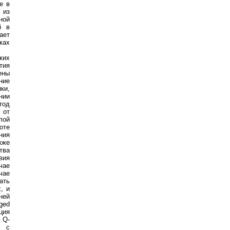
е в
 из
ной
й в
ает
ках
ких
тия
ены
ние
ки,
нии
тод
 от
лой
оте
ния
кже
тва
вия
чае
чае
ать
, и
ней
ged
ция
 Q-
P с