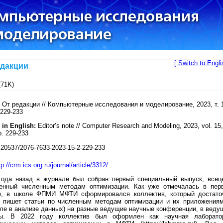
[ Switch to Engli
едакции
71K)
От редакции // Компьютерные исследования и моделирование, 2023, т. 
 229-233
 in English:
Editor’s note // Computer Research and Modeling, 2023, vol. 15,
p. 229-233
20537/2076-7633-2023-15-2-229-233
tp://crm.ics.org.ru/journal/article/3312/
года назад в журнале был собран первый специальный выпуск, всец
енный численным методам оптимизации. Как уже отмечалась в пер
е, в школе ФПМИ МФТИ сформировался коллектив, который достато
о пишет статьи по численным методам оптимизации и их приложениям
ле в анализе данных) на разные ведущие научные конференции, в веду
ы. В 2022 году коллектив был оформлен как научная лаборато