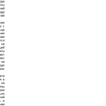
ода
нты
ний
ндр
там
ния
х с
ьца
ния
чам
тся
 на
ций
аты
ают
яет
 на
оде
ках
ета
я в
 на
ены
вия
ьно
ной
ь и
нии