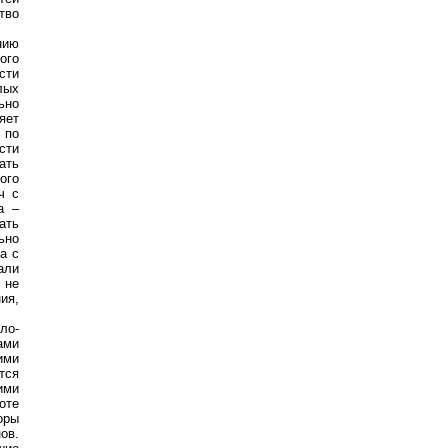
тво
нию
ого
сти
лых
ьно
яет
 по
сти
ать
ого
ч с
а –
ать
ьно
а с
али
 не
ия,
ло-
ами
ими
тся
ими
оте
оры
ов.