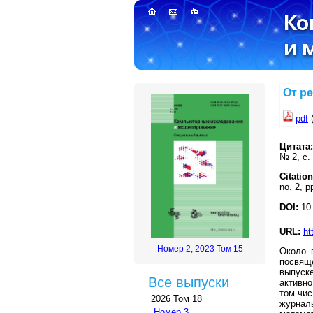
От р
pdf
(
Цитата:
№ 2, с.
Citation
no. 2, p
DOI:
10.
URL:
ht
Номер 2, 2023 Том 15
Около 
посвящ
выпуск
Все выпуски
активн
том чис
2026 Том 18
журнал
Номер 3