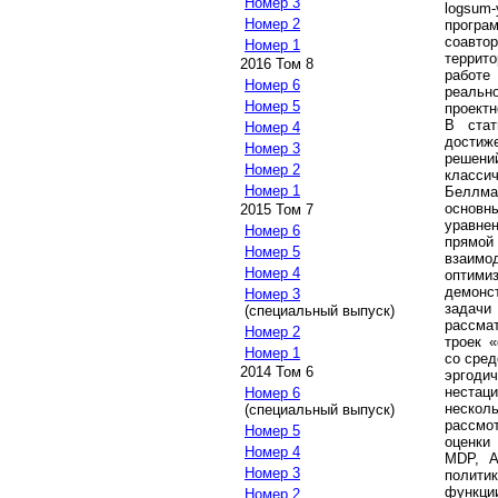
Номер 3
logsum
Номер 2
програ
соавто
Номер 1
террит
2016 Том 8
работе
Номер 6
реальн
Номер 5
проектн
В ста
Номер 4
достиже
Номер 3
решени
Номер 2
класси
Номер 1
Беллма
основн
2015 Том 7
уравне
Номер 6
прямой
Номер 5
взаимо
Номер 4
оптими
демонс
Номер 3
задачи 
(специальный выпуск)
рассма
Номер 2
троек 
Номер 1
со сре
2014 Том 6
эргоди
нестац
Номер 6
несколь
(специальный выпуск)
рассмо
Номер 5
оценки
Номер 4
MDP, A
Номер 3
политик
функци
Номер 2