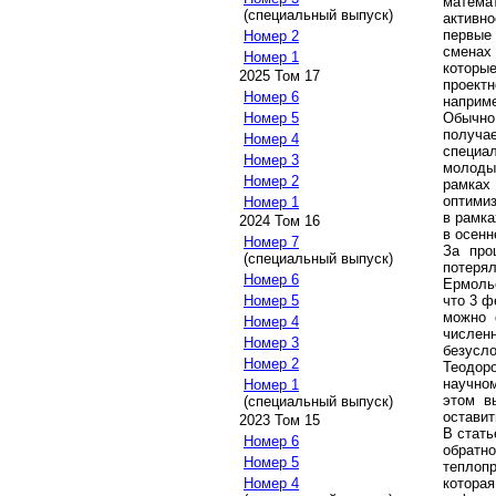
матема
(специальный выпуск)
активн
первые
Номер 2
сменах
Номер 1
которы
2025 Том 17
проект
Номер 6
наприме
Обычно
Номер 5
получае
Номер 4
специа
Номер 3
молоды
Номер 2
рамка
оптимиз
Номер 1
в рамка
2024 Том 16
в осенн
Номер 7
За про
(специальный выпуск)
потеря
Номер 6
Ермолье
что 3 ф
Номер 5
можно 
Номер 4
числен
Номер 3
безусл
Номер 2
Теодор
научном
Номер 1
этом в
(специальный выпуск)
оставит
2023 Том 15
В стат
Номер 6
обрат
Номер 5
теплоп
котора
Номер 4