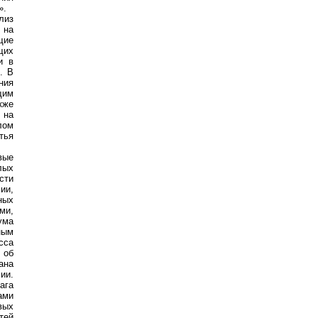
».
лиз
 на
щие
щих
и в
. В
ния
щим
кже
 на
лом
тья
вые
лых
сти
ии,
ных
ми,
ума
ным
сса
 об
ана
ии.
ага
ами
вых
тей