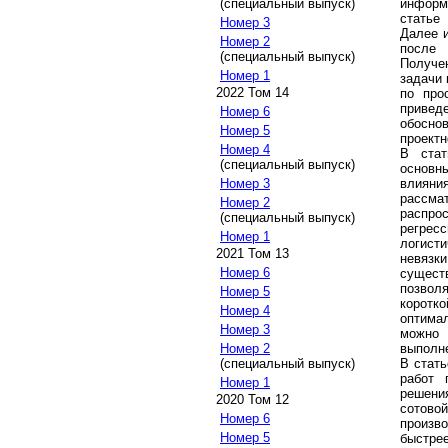
информ
(специальный выпуск)
статье
Номер 3
Далее 
Номер 2
после 
(специальный выпуск)
Получе
Номер 1
задачи 
2022 Том 14
по про
приве
Номер 6
обосно
Номер 5
проектн
Номер 4
В ста
(специальный выпуск)
основн
влияни
Номер 3
рассм
Номер 2
распро
(специальный выпуск)
регрес
Номер 1
логист
2021 Том 13
невязки
Номер 6
сущест
позвол
Номер 5
коротк
Номер 4
оптимал
Номер 3
можно 
выполне
Номер 2
В стат
(специальный выпуск)
работ 
Номер 1
решени
2020 Том 12
сотовой
Номер 6
произв
Номер 5
быстре