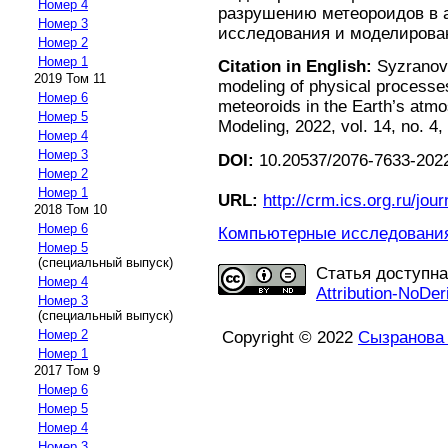
Номер 4
разрушению метеороидов в 
Номер 3
исследования и моделирование
Номер 2
Номер 1
Citation in English:
Syzranova
2019 Том 11
modeling of physical processes
Номер 6
meteoroids in the Earth’s atm
Номер 5
Modeling, 2022, vol. 14, no. 4,
Номер 4
Номер 3
DOI:
10.20537/2076-7633-2022
Номер 2
Номер 1
URL:
http://crm.ics.org.ru/jour
2018 Том 10
Номер 6
Компьютерные исследования 
Номер 5
(специальный выпуск)
Статья доступн
Номер 4
Attribution-NoDer
Номер 3
(специальный выпуск)
Номер 2
Copyright © 2022
Сызранова 
Номер 1
2017 Том 9
Номер 6
Номер 5
Номер 4
Номер 3