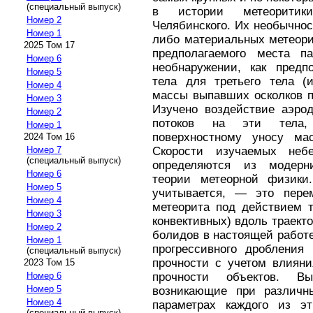
(специальный выпуск)
в истории метеоритики
Номер 2
Челябинского. Их необычнос
Номер 1
либо материальных метеори
2025 Том 17
предполагаемого места 
Номер 6
необнаружении, как предпо
Номер 5
тела для третьего тела (
Номер 4
массы выпавших осколков п
Номер 3
Изучено воздействие аэрод
Номер 2
потоков на эти тела,
Номер 1
поверхностному уносу ма
2024 Том 16
Скорости изучаемых неб
Номер 7
(специальный выпуск)
определяются из модерн
Номер 6
теории метеорной физики
Номер 5
учитывается, — это пере
Номер 4
метеорита под действием т
Номер 3
конвективных) вдоль траект
Номер 2
болидов в настоящей работ
Номер 1
прогрессивного дробления 
(специальный выпуск)
прочности с учетом влияни
2023 Том 15
прочности объектов. 
Номер 6
Номер 5
возникающие при различн
Номер 4
параметрах каждого из эт
(специальный выпуск)