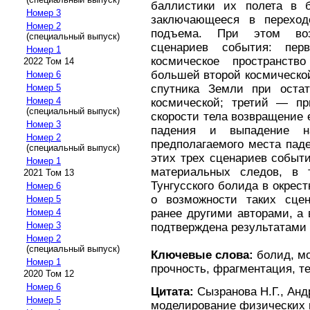
баллистики их полета в 
Номер 3
заключающееся в перехо
Номер 2
подъема. При этом во
(специальный выпуск)
сценариев события: пе
Номер 1
космическое пространств
2022 Том 14
большей второй космической
Номер 6
спутника Земли при остат
Номер 5
Номер 4
космической; третий — пр
(специальный выпуск)
скорости тела возвращение 
Номер 3
падения и выпадение н
Номер 2
предполагаемого места пад
(специальный выпуск)
этих трех сценариев событи
Номер 1
материальных следов, в 
2021 Том 13
Тунгусского болида в окрес
Номер 6
о возможности таких сце
Номер 5
ранее другими авторами, а
Номер 4
Номер 3
подтверждена результатами 
Номер 2
(специальный выпуск)
Ключевые слова:
болид, мо
Номер 1
прочность, фрагментация, т
2020 Том 12
Номер 6
Цитата:
Сызранова Н.Г., Анд
Номер 5
моделирование физических 