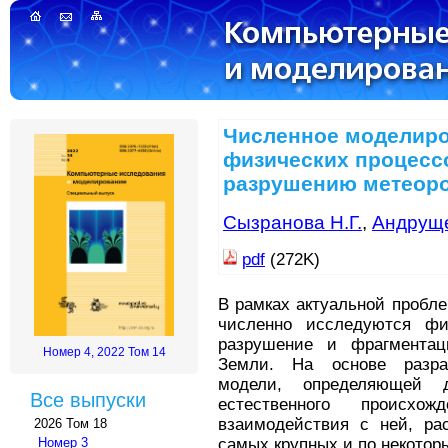
Численное моделир
физических процесс
разрушению метеоро
Сызранова Н.Г.
,
Андруще
pdf
(272K)
В рамках актуальной пробл
численно исследуются фи
разрушение и фрагмента
Номер 4, 2022 Том 14
Земли. На основе разраб
модели, определяющей д
Все выпуски
естественного проис
взаимодействия с ней, ра
2026 Том 18
самых крупных и по некото
Номер 3