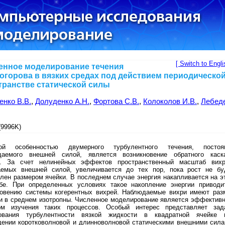
[ Switch to Engli
енное моделирование течения
огорова в вязких средах под действием периодической
транстве статической силы
енко В.В.
,
Долуденко А.Н.
,
Фортова С.В.
,
Колоколов И.В.
,
Лебед
9996K)
ой особенностью двумерного турбулентного течения, постоя
даемого внешней силой, является возникновение обратного каск
и. За счет нелинейных эффектов пространственный масштаб вихр
аемых внешней силой, увеличивается до тех пор, пока рост не бу
лен размером ячейки. В последнем случае энергия накапливается на э
бе. При определенных условиях такое накопление энергии приводи
новению системы когерентных вихрей. Наблюдаемые вихри имеют раз
 и в среднем изотропны. Численное моделирование является эффектив
ом изучения таких процессов. Особый интерес представляет зад
ования турбулентности вязкой жидкости в квадратной ячейке 
дении коротковолновой и длинноволновой статическими внешними сила