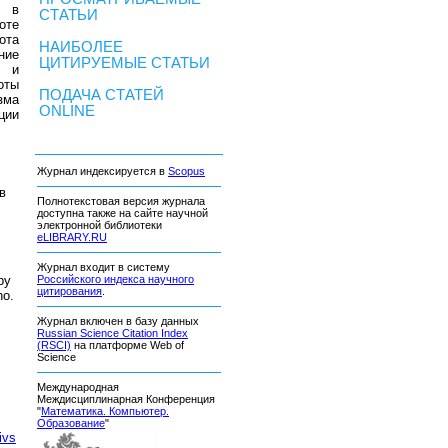
ю в
СТАТЬИ
оте
ота
НАИБОЛЕЕ
ние
ЦИТИРУЕМЫЕ СТАТЬИ
и и
оты
ПОДАЧА СТАТЕЙ
зма
ONLINE
ции
Журнал индексируется в
Scopus
в
Полнотекстовая версия журнала
доступна также на сайте научной
электронной библиотеки
eLIBRARY.RU
Журнал входит в систему
by
Российского индекса научного
цитирования
.
no.
Журнал включен в базу данных
Russian Science Citation Index
(RSCI)
на платформе Web of
Science
Международная
Междисциплинарная Конференция
"
Математика. Компьютер.
Образование
"
ivs