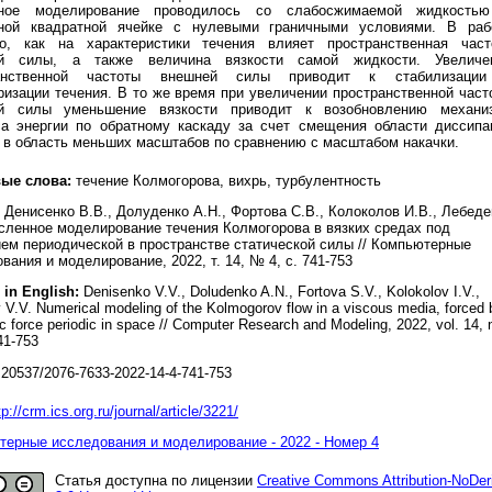
ное моделирование проводилось со слабосжимаемой жидкость
ной квадратной ячейке с нулевыми граничными условиями. В раб
но, как на характеристики течения влияет пространственная част
й силы, а также величина вязкости самой жидкости. Увеличе
ранственной частоты внешней силы приводит к стабилизаци
изации течения. В то же время при увеличении пространственной част
й силы уменьшение вязкости приводит к возобновлению механи
са энергии по обратному каскаду за счет смещения области диссипа
 в область меньших масштабов по сравнению с масштабом накачки.
ые слова:
течение Колмогорова, вихрь, турбулентность
Денисенко В.В., Долуденко А.Н., Фортова С.В., Колоколов И.В., Лебеде
сленное моделирование течения Колмогорова в вязких средах под
ем периодической в пространстве статической силы // Компьютерные
вания и моделирование, 2022, т. 14, № 4, с. 741-753
 in English:
Denisenko V.V., Doludenko A.N., Fortova S.V., Kolokolov I.V.,
 V.V. Numerical modeling of the Kolmogorov flow in a viscous media, forced 
ic force periodic in space // Computer Research and Modeling, 2022, vol. 14, 
41-753
20537/2076-7633-2022-14-4-741-753
tp://crm.ics.org.ru/journal/article/3221/
ерные исследования и моделирование - 2022 - Номер 4
Статья доступна по лицензии
Creative Commons Attribution-NoDer