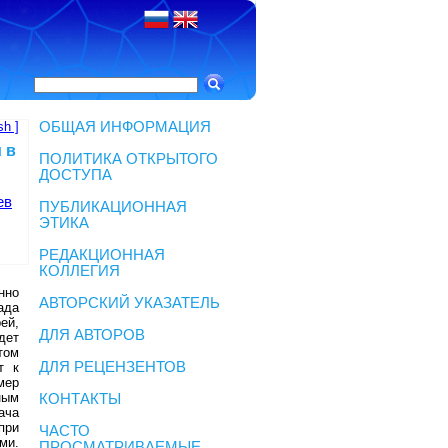
sh ]
ОБЩАЯ ИНФОРМАЦИЯ
 в
ПОЛИТИКА ОТКРЫТОГО
ДОСТУПА
ев
ПУБЛИКАЦИОННАЯ
ЭТИКА
РЕДАКЦИОННАЯ
КОЛЛЕГИЯ
нно
АВТОРСКИЙ УКАЗАТЕЛЬ
ада
ей,
ДЛЯ АВТОРОВ
дет
том
ДЛЯ РЕЦЕНЗЕНТОВ
т к
мер
ным
КОНТАКТЫ
ача
при
ЧАСТО
ми.
ПРОСМАТРИВАЕМЫЕ