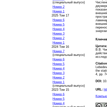
Числен
(специальный выпуск)
двумер
Номер 2
показа
Номер 1
внешне
2025 Том 17
прост
Номер 6
ламинар
внешне
Номер 5
перено
Номер 4
энергии
Номер 3
Номер 2
Ключев
Номер 1
Цитата:
2024 Том 16
В.В. Чи
Номер 7
действи
(специальный выпуск)
исследо
Номер 6
Citation
Номер 5
Lebedev
Номер 4
the stat
Номер 3
4, pp. 7
Номер 2
DOI:
10.
Номер 1
(специальный выпуск)
URL:
ht
2023 Том 15
Номер 6
Компьют
Номер 5
Номер 4
(специальный выпуск)