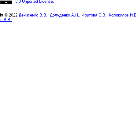
3.0 Unported License
.
ght © 2022
Денисенко В.В.
,
Долуденко А.Н.
,
Фортова С.В.
,
Колоколов И.В
в В.В.