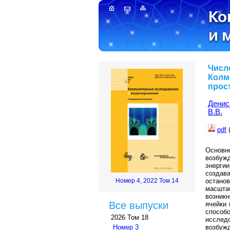
Числ
Колм
прос
Денис
В.В.
pdf
(
Основн
возбуж
энерги
создав
останов
Номер 4, 2022 Том 14
масшта
возник
Все выпуски
ячейки
способ
2026 Том 18
исслед
возбуж
Номер 3