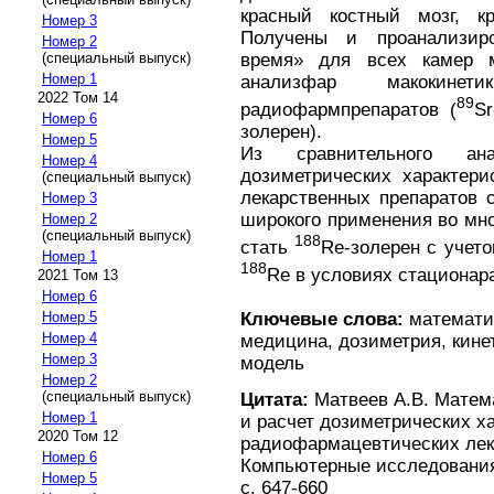
красный костный мозг, к
Номер 3
Получены и проанализиро
Номер 2
(специальный выпуск)
время» для всех камер м
Номер 1
анализфар макокин
2022 Том 14
89
радиофармпрепаратов (
S
Номер 6
золерен).
Номер 5
Из сравнительного ан
Номер 4
дозиметрических характери
(специальный выпуск)
лекарственных препаратов 
Номер 3
широкого применения во мн
Номер 2
(специальный выпуск)
188
стать
Re-золерен с учето
Номер 1
188
Re в условиях стационар
2021 Том 13
Номер 6
Ключевые слова:
математич
Номер 5
Номер 4
медицина, дозиметрия, кине
Номер 3
модель
Номер 2
(специальный выпуск)
Цитата:
Матвеев А.В. Матем
Номер 1
и расчет дозиметрических х
2020 Том 12
радиофармацевтических лека
Номер 6
Компьютерные исследования 
Номер 5
с. 647-660