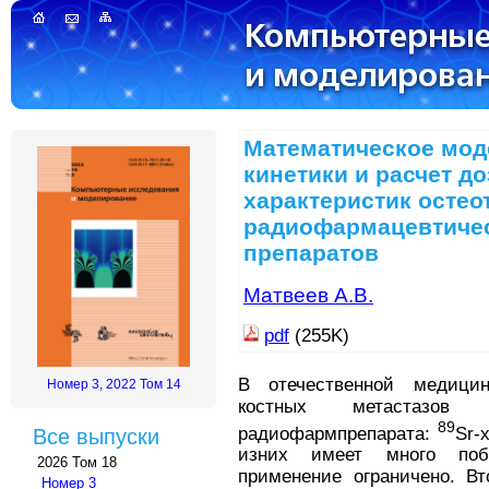
Математическое мод
кинетики и расчет д
характеристик осте
радиофармацевтиче
препаратов
Матвеев А.В.
pdf
(255K)
В отечественной медици
Номер 3, 2022 Том 14
костных метастазов
89
радиофармпрепарата:
Sr-
Все выпуски
изних имеет много поб
2026 Том 18
применение ограничено. Вт
Номер 3