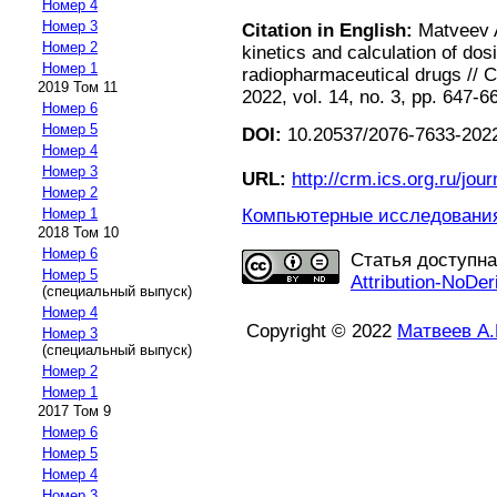
Номер 4
Номер 3
Citation in English:
Matveev A
Номер 2
kinetics and calculation of dos
Номер 1
radiopharmaceutical drugs //
2019 Том 11
2022, vol. 14, no. 3, pp. 647-6
Номер 6
Номер 5
DOI:
10.20537/2076-7633-2022
Номер 4
Номер 3
URL:
http://crm.ics.org.ru/jour
Номер 2
Компьютерные исследования 
Номер 1
2018 Том 10
Номер 6
Статья доступн
Номер 5
Attribution-NoDer
(специальный выпуск)
Номер 4
Copyright © 2022
Матвеев А.
Номер 3
(специальный выпуск)
Номер 2
Номер 1
2017 Том 9
Номер 6
Номер 5
Номер 4
Номер 3