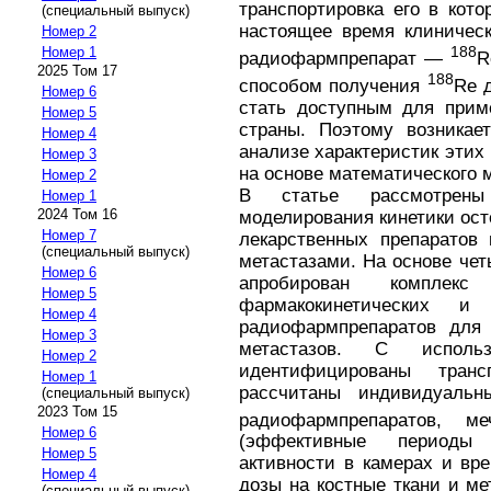
транспортировка его в кот
(специальный выпуск)
настоящее время клиническ
Номер 2
188
Номер 1
радиофармпрепарат —
R
2025 Том 17
188
способом получения
Re 
Номер 6
стать доступным для прим
Номер 5
страны. Поэтому возникае
Номер 4
анализе характеристик этих
Номер 3
на основе математического 
Номер 2
В статье рассмотрены 
Номер 1
2024 Том 16
моделирования кинетики ос
Номер 7
лекарственных препаратов 
(специальный выпуск)
метастазами. На основе че
Номер 6
апробирован комплек
Номер 5
фармакокинетических и 
Номер 4
радиофармпрепаратов для 
Номер 3
метастазов. С исполь
Номер 2
идентифицированы тран
Номер 1
рассчитаны индивидуальны
(специальный выпуск)
2023 Том 15
радиофармпрепаратов, 
Номер 6
(эффективные периоды 
Номер 5
активности в камерах и вр
Номер 4
дозы на костные ткани и ме
(специальный выпуск)