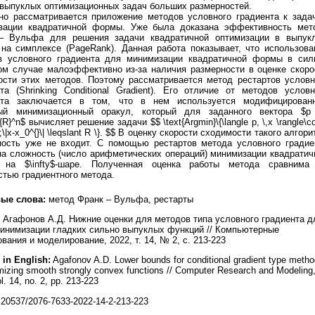
 выпуклых оптимизационных задач больших размерностей.
но рассматривается приложение методов условного градиента к зада
зации квадратичной формы. Уже была доказана эффективность мет
– Вульфа для решения задачи квадратичной оптимизации в выпук
 на симплексе (PageRank). Данная работа показывает, что использова
в условного градиента для минимизации квадратичной формы в сил
ом случае малоэффективно из-за наличия размерности в оценке скоро
ости этих методов. Поэтому рассматривается метод рестартов условн
та (Shrinking Conditional Gradient). Его отличие от методов условн
нта заключается в том, что в нем используется модифицирован
ый минимизационный оракул, который для заданного вектора $p 
{R}^n$ вычисляет решение задачи $$ \text{Argmin}\{\langle p, \,x \rangle\c
\;\|x-x_0^{}\| \leqslant R \}. $$ В оценку скорости сходимости такого алгор
ность уже не входит. С помощью рестартов метода условного градие
на сложность (число арифметических операций) минимизации квадратич
на $\infty$-шаре. Полученная оценка работы метода сравнима
тью градиентного метода.
ые слова:
метод Франк – Вульфа, рестарты
Агафонов А.Д. Нижние оценки для методов типа условного градиента д
инимизации гладких сильно выпуклых функций // Компьютерные
вания и моделирование, 2022, т. 14, № 2, с. 213-223
 in English:
Agafonov A.D. Lower bounds for conditional gradient type meth
imizing smooth strongly convex functions // Computer Research and Modeling
l. 14, no. 2, pp. 213-223
20537/2076-7633-2022-14-2-213-223