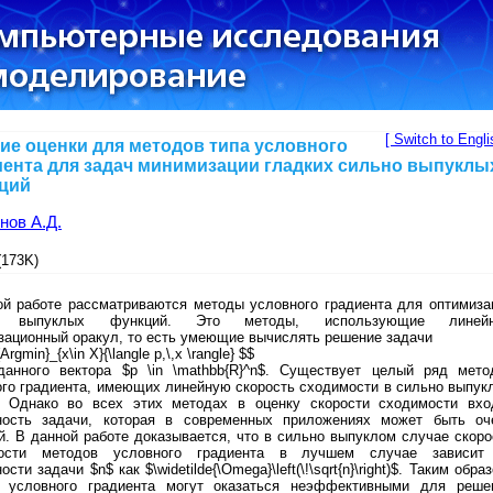
[ Switch to Engli
ие оценки для методов типа условного
иента для задач минимизации гладких сильно выпуклы
ций
нов А.Д.
173K)
ой работе рассматриваются методы условного градиента для оптимиза
о выпуклых функций. Это методы, использующие линей
зационный оракул, то есть умеющие вычислять решение задачи
{Argmin}_{x\in X}{\langle p,\,x \rangle} $$
данного вектора $p \in \mathbb{R}^n$. Существует целый ряд мето
ого градиента, имеющих линейную скорость сходимости в сильно выпук
. Однако во всех этих методах в оценку скорости сходимости вхо
ность задачи, которая в современных приложениях может быть оч
. В данной работе доказывается, что в сильно выпуклом случае скоро
ости методов условного градиента в лучшем случае зависит
сти задачи $n$ как $\widetilde{\Omega}\left(\!\sqrt{n}\right)$. Таким обра
 условного градиента могут оказаться неэффективными для реше