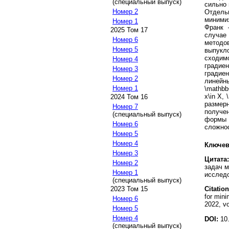
(специальный выпуск)
сильно
Номер 2
Отдель
миними
Номер 1
Франк 
2025 Том 17
случае
Номер 6
методо
Номер 5
выпукл
сходим
Номер 4
градиен
Номер 3
градие
Номер 2
линейн
Номер 1
\mathbb
x\in X, 
2024 Том 16
размер
Номер 7
получе
(специальный выпуск)
формы 
Номер 6
сложнос
Номер 5
Номер 4
Ключев
Номер 3
Цитата:
Номер 2
задач м
Номер 1
исследо
(специальный выпуск)
2023 Том 15
Citation
for min
Номер 6
2022, vo
Номер 5
Номер 4
DOI:
10.
(специальный выпуск)