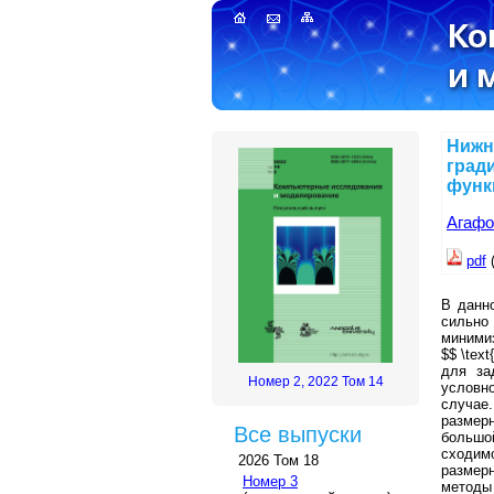
Нижн
град
функ
Агафо
pdf
(
В данн
сильн
миними
$$ \text
для за
Номер 2, 2022 Том 14
условн
случае
размер
Все выпуски
большой
сходим
2026 Том 18
размерно
Номер 3
методы