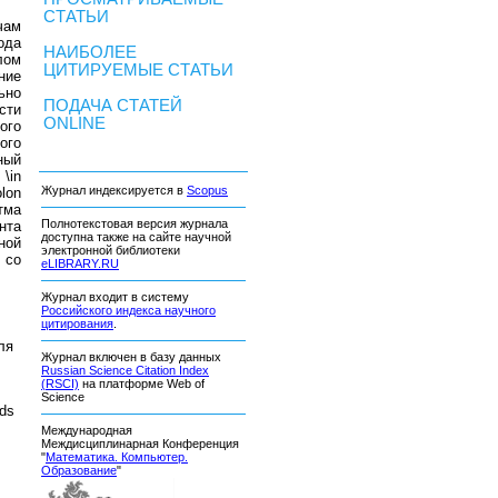
СТАТЬИ
чам
ода
НАИБОЛЕЕ
лом
ЦИТИРУЕМЫЕ СТАТЬИ
ние
ьно
ПОДАЧА СТАТЕЙ
сти
ONLINE
ого
ого
ный
\in
Журнал индексируется в
Scopus
olon
итма
Полнотекстовая версия журнала
нта
доступна также на сайте научной
ной
электронной библиотеки
 со
eLIBRARY.RU
Журнал входит в систему
Российского индекса научного
цитирования
.
ля
Журнал включен в базу данных
Russian Science Citation Index
(RSCI)
на платформе Web of
Science
ods
,
Международная
Междисциплинарная Конференция
"
Математика. Компьютер.
Образование
"