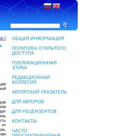
sh ]
ОБЩАЯ ИНФОРМАЦИЯ
х
ПОЛИТИКА ОТКРЫТОГО
ДОСТУПА
ПУБЛИКАЦИОННАЯ
ЭТИКА
РЕДАКЦИОННАЯ
КОЛЛЕГИЯ
ции
ный
АВТОРСКИЙ УКАЗАТЕЛЬ
ДЛЯ АВТОРОВ
дов
лом
дит
ДЛЯ РЕЦЕНЗЕНТОВ
ень
сть
КОНТАКТЫ
 от
зом,
ЧАСТО
ния
ПРОСМАТРИВАЕМЫЕ