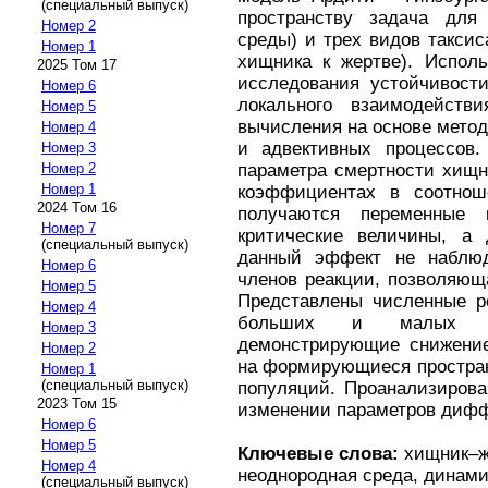
(специальный выпуск)
пространству задача для 
Номер 2
среды) и трех видов таксис
Номер 1
хищника к жертве). Исполь
2025 Том 17
исследования устойчивост
Номер 6
локального взаимодейств
Номер 5
вычисления на основе мето
Номер 4
и адвективных процессов.
Номер 3
параметра смертности хищн
Номер 2
Номер 1
коэффициентах в соотнош
2024 Том 16
получаются переменные п
Номер 7
критические величины, а
(специальный выпуск)
данный эффект не наблюд
Номер 6
членов реакции, позволяющ
Номер 5
Представлены численные р
Номер 4
больших и малых миг
Номер 3
демонстрирующие снижение
Номер 2
на формирующиеся простран
Номер 1
(специальный выпуск)
популяций. Проанализиров
2023 Том 15
изменении параметров дифф
Номер 6
Номер 5
Ключевые слова:
хищник–же
Номер 4
неоднородная среда, динам
(специальный выпуск)