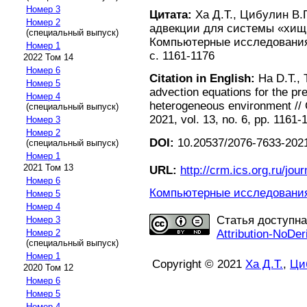
Номер 3
Цитата:
Ха Д.Т., Цибулин В
Номер 2
адвекции для системы «хищн
(специальный выпуск)
Компьютерные исследования 
Номер 1
с. 1161-1176
2022 Том 14
Номер 6
Citation in English:
Ha D.T., T
Номер 5
advection equations for the pr
Номер 4
heterogeneous environment //
(специальный выпуск)
2021, vol. 13, no. 6, pp. 1161-
Номер 3
Номер 2
DOI:
10.20537/2076-7633-2021
(специальный выпуск)
Номер 1
2021 Том 13
URL:
http://crm.ics.org.ru/jour
Номер 6
Компьютерные исследования 
Номер 5
Номер 4
Статья доступн
Номер 3
Attribution-NoDer
Номер 2
(специальный выпуск)
Номер 1
Copyright © 2021
Ха Д.Т.
,
Ци
2020 Том 12
Номер 6
Номер 5
Номер 4