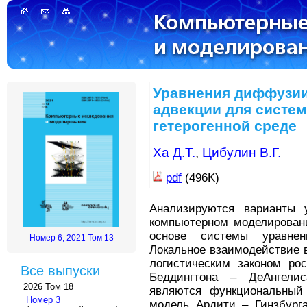
Уравнения диффузи
адвекции для систе
гетерогенной среде
Ха Д.Т.
,
Цибулин В.Г.
pdf
(496K)
Анализируются варианты 
компьютерном моделирован
основе системы уравнен
Номер 6, 2021 Том 13
Локальное взаимодействие 
логистическим законом ро
Все выпуски
Беддингтона – ДеАнгели
2026 Том 18
являются функциональный 
Номер 3
модель Ардити – Гинзбурга