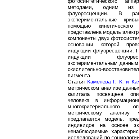
фотосинтетического ап
методами, одним из 
флуоресценции. В раб
экспериментальные кри
помощью кинетического
представлена модель элект
компоненты двух фотосистем
основании которой пров
индукции флуоресценции. П
индукции флуоресц
экспериментальным данными
окислительно-восстановите
пигмента.
Статья
Каменева Г. К. и Ка
метрическом анализе данны
капитала посвящена оп
человека в информацион
многокритериального 
метрическому анализу
предлагается модель, пре
индивидов на основе эк
ненаблюдаемые характерис
исследований по социологии