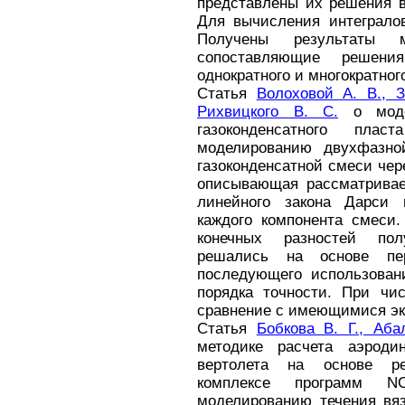
представлены их решения в
Для вычисления интегралов
Получены результаты ма
сопоставляющие решен
однократного и многократног
Статья
Волоховой А. В., 
Рихвицкого В. С.
о модел
газоконденсатного плас
моделированию двухфазно
газоконденсатной смеси чер
описывающая рассматривае
линейного закона Дарси 
каждого компонента смеси.
конечных разностей пол
решались на основе пе
последующего использовани
порядка точности. При чи
сравнение с имеющимися э
Статья
Бобкова В. Г., Аба
методике расчета аэродин
вертолета на основе ре
комплексе программ NO
моделированию течения вяз