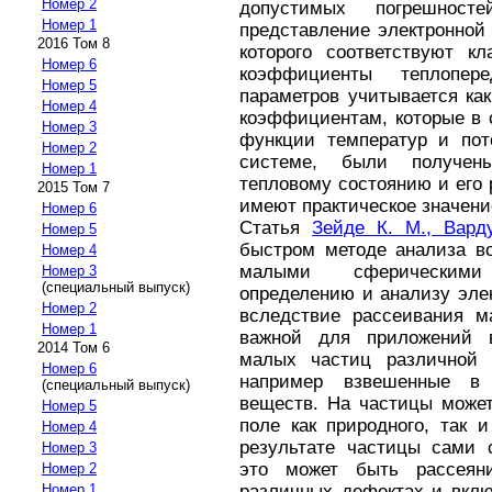
Номер 2
допустимых погрешнос
Номер 1
представление электронной
2016 Том 8
которого соответствуют к
Номер 6
коэффициенты теплопер
Номер 5
параметров учитывается ка
Номер 4
коэффициентам, которые в 
Номер 3
функции температур и пот
Номер 2
системе, были получен
Номер 1
тепловому состоянию и его
2015 Том 7
имеют практическое значени
Номер 6
Статья
Зейде К. М., Вард
Номер 5
быстром методе анализа во
Номер 4
малыми сферическими
Номер 3
(специальный выпуск)
определению и анализу эле
Номер 2
вследствие рассеивания м
Номер 1
важной для приложений в
2014 Том 6
малых частиц различной 
Номер 6
например взвешенные в
(специальный выпуск)
веществ. На частицы может
Номер 5
поле как природного, так 
Номер 4
результате частицы сами с
Номер 3
это может быть рассеян
Номер 2
Номер 1
различных дефектах и вклю