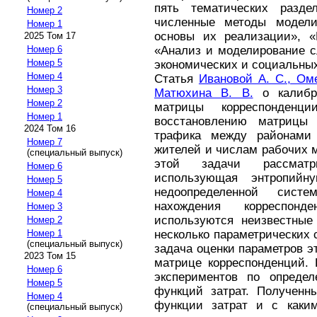
пять тематических разде
Номер 2
численные методы модели
Номер 1
основы их реализации», «
2025 Том 17
Номер 6
«Анализ и моделирование 
Номер 5
экономических и социальны
Номер 4
Статья
Ивановой А. С., Оме
Номер 3
Матюхина В. В.
о калибро
Номер 2
матрицы корреспонден
Номер 1
восстановлению матрицы 
2024 Том 16
трафика между районами
Номер 7
жителей и числам рабочих 
(специальный выпуск)
этой задачи рассматр
Номер 6
использующая энтропийн
Номер 5
недоопределенной сис
Номер 4
нахождения корреспон
Номер 3
используются неизвестные 
Номер 2
Номер 1
несколько параметрических 
(специальный выпуск)
задача оценки параметров 
2023 Том 15
матрице корреспонденций. 
Номер 6
экспериментов по опреде
Номер 5
функций затрат. Полученны
Номер 4
функции затрат и с каки
(специальный выпуск)