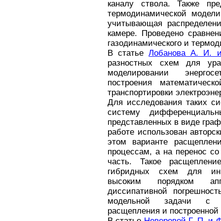
каналу ствола. Также пре
термодинамической модели 
учитывающая распределени
камере. Проведено сравнен
газодинамического и термод
В статье
Лобановa А. И. 
разностных схем для ура
моделировании энергос
построения математическ
транспортировки электроэне
Для исследования таких си
систему дифференциальн
представленных в виде гра
работе использован авторс
этом варианте расщеплен
процессам, а на перенос с
часть. Такое расщеплени
гибридных схем для ин
высоким порядком ап
диссипативной погрешност
модельной задачи с и
расщепления и построенной 
В статье
Неверовой Г. П. и 