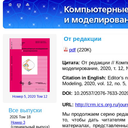
От редакции
pdf
(220K)
Цитата:
От редакции // Ком
моделирование, 2020, т. 12, 
Citation in English:
Editor's 
Modeling, 2020, vol. 12, no. 5,
DOI:
10.20537/2076-7633-2020
Номер 5, 2020 Том 12
URL:
http://crm.ics.org.ru/jour
Все выпуски
Мы продолжаем серию редак
2026 Том 18
то, чтобы дать читателям
Номер 3
материалах, представленны
(специальный выпуск)