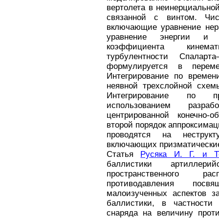
вертолета в неинерциально
связанной с винтом. Чис
включающие уравнение нера
уравнение энергии и 
коэффициента кинема
турбулентности Спаларт
формулируется в переме
Интегрирование по времен
неявной трехслойной схемы
Интегрирование по пр
использованием разра
центрированной конечно-
второй порядок аппроксимац
проводятся на неструкт
включающих призматические 
Статья
Русяка И. Г. и Т
баллистики артиллер
пространственного р
противодавления посв
малоизученных аспектов з
баллистики, в частности
снаряда на величину прот