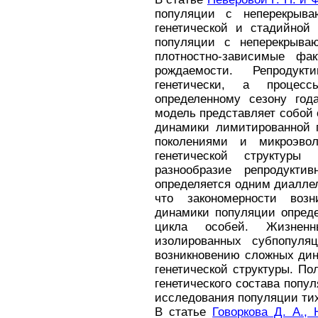
популяции с неперекрыв
генетической и стадийной 
популяции с неперекрыва
плотностно-зависимые фа
рождаемости. Репродукт
генетически, а процес
определенному сезону года
модель представляет собой
динамики лимитированной 
поколениями и микроэво
генетической структуры
разнообразие репродукти
определяется одним диалле
что закономерности возн
динамики популяции опреде
цикла особей. Жизнен
изолированных субпопуля
возникновению сложных дин
генетической структуры. П
генетического состава попу
исследования популяции тих
В статье
Говоркова Д. А., 