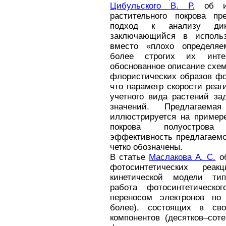
Цибульского В. Р.
об ин
растительного покрова пр
подход к анализу дина
заключающийся в исполь
вместо «плохо определяе
более строгих их интер
обоснованное описание схе
флористических образов фо
что параметр скорости реа
учетного вида растений за
значений. Предлагаем
иллюстрируется на примере
покрова полуострова
эффективность предлагаемо
четко обозначены.
В статье
Маслакова А. С.
об
фотосинтетических ре
кинетической модели тип
работа фотосинтетическо
переносом электронов по
более), состоящих в св
компонентов (десятков–сот