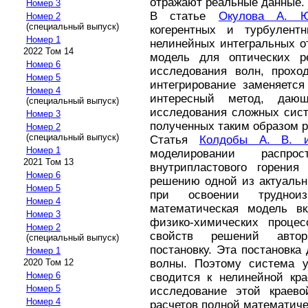
отражают реальные данные.
Номер 3
В статье
Окулова А. Ю
Номер 2
(специальный выпуск)
когерентных и турбулент
Номер 1
нелинейных интегральных о
2022 Том 14
модель для оптических р
Номер 6
исследования волн, прохо
Номер 5
интегрирование заменяется
Номер 4
интересный метод, даю
(специальный выпуск)
исследования сложных сист
Номер 3
полученных таким образом р
Номер 2
(специальный выпуск)
Статья
Колдобы А. В. 
Номер 1
моделировании распро
2021 Том 13
внутрипластового горени
Номер 6
решению одной из актуаль
Номер 5
при освоении труднои
Номер 4
математическая модель в
Номер 3
физико-химических проце
Номер 2
свойств решений авто
(специальный выпуск)
постановку. Эта постановка
Номер 1
2020 Том 12
волны. Поэтому система у
Номер 6
сводится к нелинейной кр
Номер 5
исследование этой краево
Номер 4
расчетов полной математиче