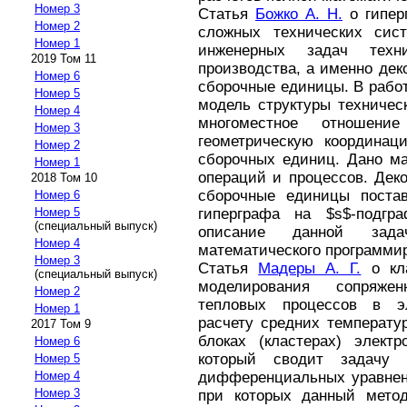
Номер 3
Статья
Божко А. Н.
о гипер
Номер 2
сложных технических сис
Номер 1
инженерных задач техни
2019 Том 11
производства, а именно де
Номер 6
сборочные единицы. В рабо
Номер 5
модель структуры техничес
Номер 4
многоместное отношение
Номер 3
геометрическую координац
Номер 2
сборочных единиц. Дано ма
Номер 1
операций и процессов. Дек
2018 Том 10
сборочные единицы постав
Номер 6
Номер 5
гиперграфа на $s$-подгр
(специальный выпуск)
описание данной зада
Номер 4
математического программи
Номер 3
Статья
Мадеры А. Г.
о кла
(специальный выпуск)
моделирования сопряженн
Номер 2
тепловых процессов в э
Номер 1
расчету средних температу
2017 Том 9
блоках (кластерах) элект
Номер 6
который сводит задачу
Номер 5
Номер 4
дифференциальных уравнени
Номер 3
при которых данный мето