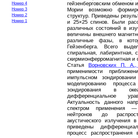
гейзенберговским обменом 
Номер 4
Номер 3
Мории возможно формиро
Номер 2
структур. Приведены резуль
Номер 1
и 25×25 спинов. Были рас
различных состояний в изу
величины внешнего магнитн
различные фазы, в кото
Гейзенберга. Всего выде
спиральная, лабиринтная, 
скирмионферромагнитная и 
Статья
Ворновских П. А.
применимости приближен
импульсном зондировании
моделированию процесса 
зондирования в океа
дифференциальное ура
Актуальность данного нап
спектром применения 
нейтронов до распрост
акустического излучения 
приведены дифференциа
процесс распространения 