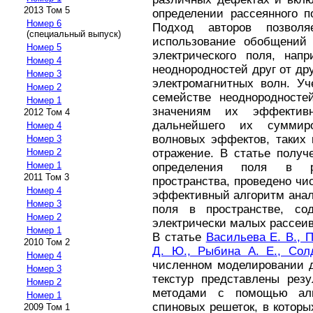
2013 Том 5
определении рассеянного п
Номер 6
Подход авторов позвол
(специальный выпуск)
использование обобщений
Номер 5
электрического поля, нап
Номер 4
неоднородностей друг от др
Номер 3
электромагнитных волн. Уч
Номер 2
семействе неоднородносте
Номер 1
значениям их эффектив
2012 Том 4
дальнейшего их суммир
Номер 4
волновых эффектов, таких 
Номер 3
Номер 2
отражение. В статье получ
Номер 1
определения поля в р
2011 Том 3
пространства, проведено ч
Номер 4
эффективный алгоритм анал
Номер 3
поля в пространстве, со
Номер 2
электрически малых рассеив
Номер 1
В статье
Васильева Е. В., П
2010 Том 2
Д. Ю., Рыбина А. Е., Сол
Номер 4
численном моделировании 
Номер 3
текстур представлены рез
Номер 2
методами с помощью алг
Номер 1
спиновых решеток, в котор
2009 Том 1