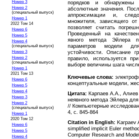
Номер 3
порядков и обнаружены 
Номер 2
абсолютные значения. Посл
(специальный выпуск)
аппроксимации и, следо
Номер 1
множителя, зависящего от
2022 Том 14
позволяет считать погреш
Номер 6
Проведенный на качествен
Номер 5
явного метода Эйлера п
Номер 4
параметров модели дл
(специальный выпуск)
устойчивости. Описание гр
Номер 3
Номер 2
правило, используется пр
(специальный выпуск)
выборе величины шага числе
Номер 1
2021 Том 13
Ключевые слова:
электрофи
Номер 6
концептуальные модели, же
Номер 5
Номер 4
Цитата:
Карпаев А.А., Алиев
Номер 3
неявного метода Эйлера дл
Номер 2
// Компьютерные исследовани
(специальный выпуск)
4, с. 845-864
Номер 1
2020 Том 12
Citation in English:
Karpaev A.
Номер 6
simplified implicit Euler metho
Номер 5
Computer Research and Modelin
Номер 4