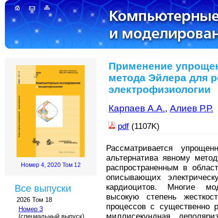
Применение упрощен
метода Эйлера для р
электрофизиологии
Карпаев А.А.
,
Алиев Р.Р.
pdf
(1107K)
Рассматривается упроще
альтернатива явному мето
Номер 4, 2020 Том 12
распространенным в област
описывающих электрическ
кардиоцитов. Многие мо
Все выпуски
высокую степень жесткос
2026 Том 18
процессов с существенно 
Номер 3
миллисекундная деполяри
(специальный выпуск)