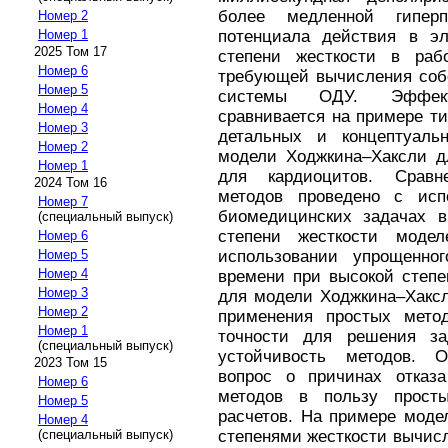
более медленной гипер
Номер 2
потенциала действия в эл
Номер 1
2025 Том 17
степени жесткости в раб
Номер 6
требующей вычисления соб
Номер 5
системы ОДУ. Эффект
Номер 4
сравнивается на примере т
Номер 3
детальных и концептуаль
Номер 2
модели Ходжкина–Хаксли д
Номер 1
для кардиоцитов. Сравн
2024 Том 16
методов проведено с исп
Номер 7
биомедицинских задачах в
(специальный выпуск)
степени жесткости моде
Номер 6
использовании упрощенно
Номер 5
Номер 4
времени при высокой степе
Номер 3
для модели Ходжкина–Хаксл
Номер 2
применения простых мето
Номер 1
точности для решения за
(специальный выпуск)
устойчивость методов. О
2023 Том 15
вопрос о причинах отказа
Номер 6
методов в пользу просты
Номер 5
расчетов. На примере моде
Номер 4
степенями жесткости вычис
(специальный выпуск)