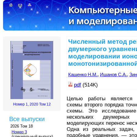
Численный метод р
двумерного уравнен
моделировании ионо
монотонизированной
Кащенко Н.М.
,
Ишанов С.А.
,
Зин
pdf
(514K)
Целью работы является и
схемы второго порядка точн
Номер 1, 2020 Том 12
схемы. Это исследовани
нескольких двумерных 
Все выпуски
моделирующих перенос нес
2026 Том 18
Одна из реальных задач,
Номер 3
подобные уравнения, — это
(специальный выпуск)