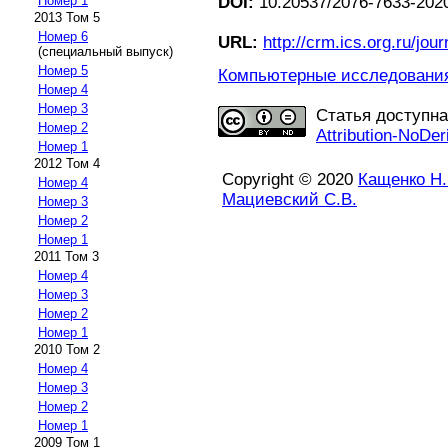
Номер 1
DOI:
10.20537/2076-7633-2020
2013 Том 5
Номер 6
URL:
http://crm.ics.org.ru/jour
(специальный выпуск)
Номер 5
Компьютерные исследования 
Номер 4
Номер 3
Статья доступн
Номер 2
Attribution-NoDer
Номер 1
2012 Том 4
Copyright © 2020
Кащенко Н.
Номер 4
Мациевский С.В.
Номер 3
Номер 2
Номер 1
2011 Том 3
Номер 4
Номер 3
Номер 2
Номер 1
2010 Том 2
Номер 4
Номер 3
Номер 2
Номер 1
2009 Том 1