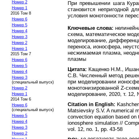
Номер 2
При превышении шага Куран
Номер 1
становится непригодной дл
2016 Том 8
условия монотонности перес
Номер 6
Номер 5
Ключевые слова:
нелинейна
Номер 4
схема, математическое мод
Номер 3
моделирование, дифференци
Номер 2
переноса, ионосфера, неуст
Номер 1
несжимаемая плазма, неодн
2015 Том 7
плазмы
Номер 6
Номер 5
Цитата:
Кащенко Н.М., Ишано
Номер 4
С.В. Численный метод решен
Номер 3
при моделировании ионосфе
(специальный выпуск)
монотонизированной Z-схем
Номер 2
моделирование, 2020, т. 12, 
Номер 1
2014 Том 6
Citation in English:
Kashchenk
Номер 6
(специальный выпуск)
Matsievsky S.V. A numerical m
Номер 5
convection equation based on
Номер 4
ionosphere simulation // Comp
Номер 3
vol. 12, no. 1, pp. 43-58
Номер 2