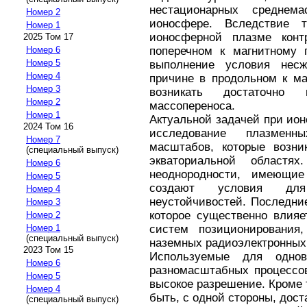
нестационарных среднем
Номер 2
ионосфере. Вследствие 
Номер 1
ионосферной плазме конт
2025 Том 17
Номер 6
поперечном к магнитному 
Номер 5
выполнение условия нес
Номер 4
причине в продольном к ма
Номер 3
возникать достаточно
Номер 2
массопереноса.
Номер 1
Актуальной задачей при ио
2024 Том 16
исследование плазменн
Номер 7
масштабов, которые возни
(специальный выпуск)
экваториальной областя
Номер 6
неоднородности, имеющие
Номер 5
создают условия для
Номер 4
неустойчивостей. Последни
Номер 3
которое существенно влияе
Номер 2
Номер 1
систем позиционирования
(специальный выпуск)
наземных радиоэлектронных
2023 Том 15
Используемые для однов
Номер 6
разномасштабных процессо
Номер 5
высокое разрешение. Кроме 
Номер 4
быть, с одной стороны, дост
(специальный выпуск)