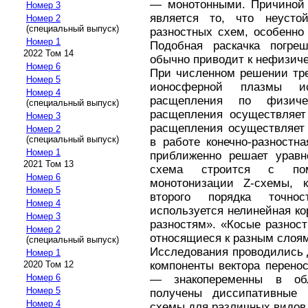
— монотонными. Причиной 
Номер 3
является то, что неусто
Номер 2
(специальный выпуск)
разностных схем, особенно
Номер 1
Подобная раскачка погре
2022 Том 14
обычно приводит к нефизиче
Номер 6
При численном решении тр
Номер 5
ионосферной плазмы и
Номер 4
расщепления по физич
(специальный выпуск)
расщепления осуществляет
Номер 3
расщепления осуществляет 
Номер 2
(специальный выпуск)
в работе конечно-разностн
Номер 1
приближенно решает уравне
2021 Том 13
схема строится с пом
Номер 6
монотонизации Z-схемы, 
Номер 5
второго порядка точно
Номер 4
используется нелинейная к
Номер 3
разностям». «Косые разност
Номер 2
относящиеся к разным слоя
(специальный выпуск)
Исследования проводились 
Номер 1
2020 Том 12
компоненты вектора перено
Номер 6
— знакопеременны в обл
Номер 5
получены диссипативные 
Номер 4
схемы для различных видов