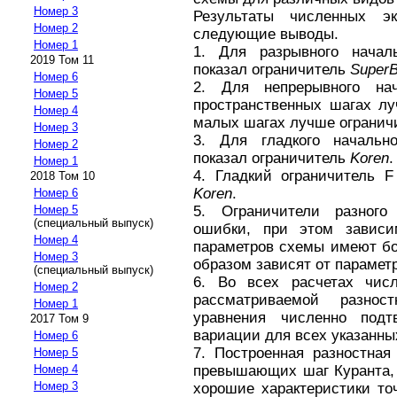
Номер 3
Результаты численных эк
Номер 2
следующие выводы.
Номер 1
1. Для разрывного начал
2019 Том 11
показал ограничитель
Super
Номер 6
2. Для непрерывного на
Номер 5
пространственных шагах л
Номер 4
малых шагах лучше огранич
Номер 3
3. Для гладкого начальн
Номер 2
показал ограничитель
Koren
.
Номер 1
4. Гладкий ограничитель F
2018 Том 10
Koren
.
Номер 6
Номер 5
5. Ограничители разного
(специальный выпуск)
ошибки, при этом зависи
Номер 4
параметров схемы имеют б
Номер 3
образом зависят от парамет
(специальный выпуск)
6. Во всех расчетах числ
Номер 2
рассматриваемой разно
Номер 1
уравнения численно подт
2017 Том 9
вариации для всех указанны
Номер 6
7. Построенная разностная
Номер 5
Номер 4
превышающих шаг Куранта, 
Номер 3
хорошие характеристики то