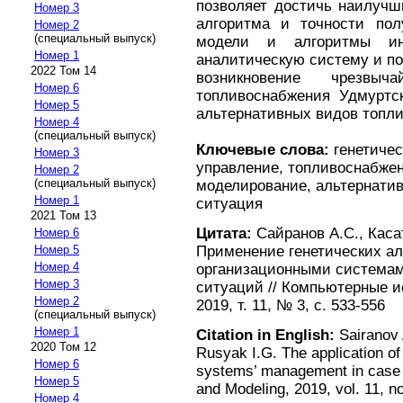
позволяет достичь наилучш
Номер 3
алгоритма и точности пол
Номер 2
(специальный выпуск)
модели и алгоритмы ин
Номер 1
аналитическую систему и по
2022 Том 14
возникновение чрезвы
Номер 6
топливоснабжения Удмуртс
Номер 5
альтернативных видов топли
Номер 4
(специальный выпуск)
Ключевые слова:
генетичес
Номер 3
управление, топливоснабже
Номер 2
(специальный выпуск)
моделирование, альтернатив
Номер 1
ситуация
2021 Том 13
Цитата:
Сайранов А.С., Касат
Номер 6
Номер 5
Применение генетических ал
Номер 4
организационными системам
Номер 3
ситуаций // Компьютерные 
Номер 2
2019, т. 11, № 3, с. 533-556
(специальный выпуск)
Номер 1
Citation in English:
Sairanov 
2020 Том 12
Rusyak I.G. The application of 
Номер 6
systems’ management in case
Номер 5
and Modeling, 2019, vol. 11, n
Номер 4