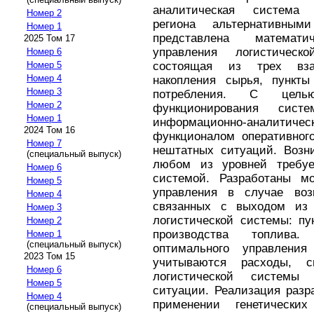
аналитическая система 
Номер 2
региона альтернативны
Номер 1
представлена математ
2025 Том 17
управления логистическ
Номер 6
состоящая из трех вза
Номер 5
Номер 4
накопления сырья, пункты
Номер 3
потребления. С цель
Номер 2
функционирования сист
Номер 1
информационно-аналит
2024 Том 16
функционалом оперативного
Номер 7
нештатных ситуаций. Возн
(специальный выпуск)
любом из уровней требуе
Номер 6
системой. Разработаны м
Номер 5
управления в случае воз
Номер 4
связанных с выходом из 
Номер 3
логистической системы: пу
Номер 2
производства топлива
Номер 1
(специальный выпуск)
оптимального управления
2023 Том 15
учитываются расходы, с
Номер 6
логистической системы
Номер 5
ситуации. Реализация разр
Номер 4
применении генетически
(специальный выпуск)