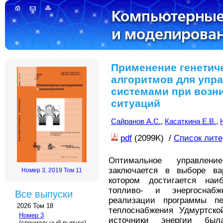
Применение генетич
алгоритмов для упр
системами при возн
ситуаций
Сайранов А.С.
,
Касаткина Е.В.
,
pdf
(2099K) /
Список лит
Оптимальное управлени
заключается в выборе вар
Номер 3, 2019 Том 11
котором достигается на
топливо- и энергоснаб
Все выпуски
реализации программы пе
2026 Том 18
теплоснабжения Удмуртско
Номер 3
источники энергии был
(специальный выпуск)