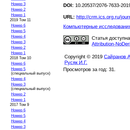
Номер 3
DOI:
10.20537/2076-7633-2019
Номер 2
Номер 1
URL:
http://crm.ics.org.ru/jour
2019 Том 11
Номер 6
Компьютерные исследования 
Номер 5
Номер 4
Статья доступн
Номер 3
Attribution-NoDer
Номер 2
Номер 1
Copyright © 2019
Сайранов А
2018 Том 10
Русяк И.Г.
Номер 6
Просмотров за год: 31.
Номер 5
(специальный выпуск)
Номер 4
Номер 3
(специальный выпуск)
Номер 2
Номер 1
2017 Том 9
Номер 6
Номер 5
Номер 4
Номер 3