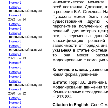
кинематического момента 
Номер 3
осей постоянна. Доказано, ч
Номер 2
(специальный выпуск)
в решении В.А. Стеклова. 
Номер 1
Пуассона может быть при
2022 Том 14
существования других к
Номер 6
перспектива полученных у
Номер 5
решений, для которых цент
Номер 4
оси, в переменных данной
(специальный выпуск)
классификацию решений
Номер 3
зависимости от порядка ин
Номер 2
(специальный выпуск)
указанная в статье система
Номер 1
то она может рассмат
2021 Том 13
моделировании с помощью ч
Номер 6
Номер 5
Ключевые слова:
уравнения
Номер 4
новая форма уравнений
Номер 3
Номер 2
Цитата:
Горр Г.В., Щетинина
(специальный выпуск)
моделировании движения тяж
Номер 1
Компьютерные исследования 
2020 Том 12
с. 873-884
Номер 6
Номер 5
Citation in English:
Gorr G.V.
Номер 4