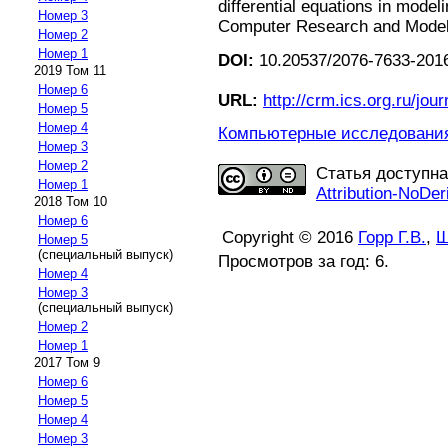
differential equations in modeli
Номер 3
Computer Research and Modelin
Номер 2
Номер 1
DOI:
10.20537/2076-7633-2016
2019 Том 11
Номер 6
URL:
http://crm.ics.org.ru/jour
Номер 5
Номер 4
Компьютерные исследования 
Номер 3
Номер 2
Статья доступн
Номер 1
Attribution-NoDer
2018 Том 10
Номер 6
Copyright © 2016
Горр Г.В.
,
Щ
Номер 5
(специальный выпуск)
Просмотров за год: 6.
Номер 4
Номер 3
(специальный выпуск)
Номер 2
Номер 1
2017 Том 9
Номер 6
Номер 5
Номер 4
Номер 3