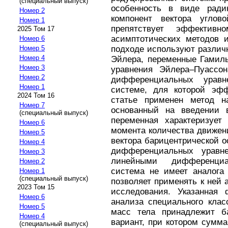
(специальный выпуск)
особенность в виде ради
Номер 2
компонент вектора углово
Номер 1
препятствует эффектив
2025 Том 17
асимптотических методов 
Номер 6
подходе используют различ
Номер 5
Номер 4
Эйлера, переменные Гамиль
Номер 3
уравнения Эйлера–Пуассо
Номер 2
дифференциальных уравн
Номер 1
системе, для которой эф
2024 Том 16
статье применен метод н
Номер 7
основанный на введении в
(специальный выпуск)
переменная характеризует
Номер 6
момента количества движени
Номер 5
вектора барицентрической о
Номер 4
дифференциальных уравн
Номер 3
линейными дифференци
Номер 2
система не имеет аналога 
Номер 1
(специальный выпуск)
позволяет применять к ней
2023 Том 15
исследования. Указанная
Номер 6
анализа специального клас
Номер 5
масс тела принадлежит ба
Номер 4
вариант, при котором сумма
(специальный выпуск)