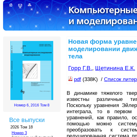
Новая форма уравне
моделировании движ
тела
Горр Г.В.
,
Щетинина Е.К.
pdf
(338K) /
Список лите
В динамике тяжелого твер
известны различные ти
Поскольку уравнения Эйлер
Номер 6, 2016 Том 8
интеграла, то в первом
уравнений, как правило, о
Все выпуски
помощью можно систем
2026 Том 18
преобразовать к систе
Номер 3
редуцированная система пр