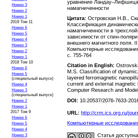
уравнение Ландау–Лифшица
Номер 3
намагниченности
Номер 2
Номер 1
Цитата:
Островская Н.В., Ск
2019 Том 11
Классификация динамическ
Номер 6
намагниченности в трехслой
Номер 5
зависимости от спин-поляри
Номер 4
внешнего магнитного поля. I
Номер 3
Компьютерные исследования 
Номер 2
с. 755-764
Номер 1
2018 Том 10
Citation in English:
Ostrovska
Номер 6
M.S. Classification of dynamic
Номер 5
layered ferromagnetic nanopill
(специальный выпуск)
current and external magnetic f
Номер 4
Computer Research and Modelin
Номер 3
(специальный выпуск)
DOI:
10.20537/2076-7633-2016
Номер 2
Номер 1
2017 Том 9
URL:
http://crm.ics.org.ru/jour
Номер 6
Компьютерные исследования 
Номер 5
Номер 4
Статья доступн
Номер 3