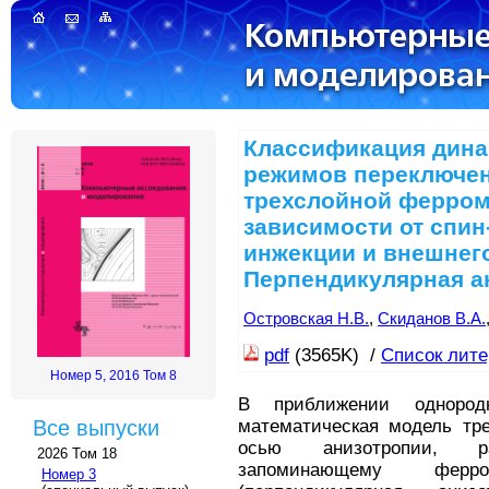
Классификация дина
режимов переключен
трехслойной ферром
зависимости от спин
инжекции и внешнего 
Перпендикулярная а
Островская Н.В.
,
Скиданов В.А.
pdf
(3565K) /
Список лит
Номер 5, 2016 Том 8
В приближении однородн
математическая модель тр
Все выпуски
осью анизотропии, ра
2026 Том 18
запоминающему ферр
Номер 3