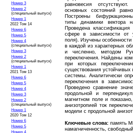
Номер 3
равновесия отсутствуют.
Номер 2
основных состояний равн
(специальный выпуск)
Построены бифуркационн
Номер 1
типы динамики вектора на
2022 Том 14
Проведена классификация 
Номер 6
сфере в зависимости от 
Номер 5
поля). Изучены особенности
Номер 4
в каждой из характерных о
(специальный выпуск)
Номер 3
и численно, методом Рун
Номер 2
переключения. Найдены ком
(специальный выпуск)
при которых переключени
Номер 1
существования устойчивых 
2021 Том 13
системы. Аналитически опр
Номер 6
переключения в зависимос
Номер 5
Проведено сравнение значе
Номер 4
продольной и перпендикул
Номер 3
магнитном поле и показано
Номер 2
(специальный выпуск)
анизотропией ток переключ
Номер 1
модели с продольной анизот
2020 Том 12
Номер 6
Ключевые слова:
память MR
Номер 5
намагниченность, свободный
Номер 4