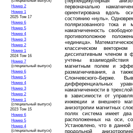
(перпендикулярная аниз
(специальный выпуск)
первоначально намагниче
Номер 2
Номер 1
ориентирована вдоль ос
2025 Том 17
состоянию «нуль». Одновре
Номер 6
поляризованного тока и м
Номер 5
намагниченность свободно
Номер 4
противоположное положен
Номер 3
«единица». Математическо
Номер 2
классическом векторно
Номер 1
диссипативным членом в ф
2024 Том 16
учтены взаимодействи
Номер 7
магнитным полем и эффе
(специальный выпуск)
размагничивания, а та
Номер 6
Номер 5
Слончевского–Берже. В
Номер 4
дифференциальных урав
Номер 3
намагниченности в трехслой
Номер 2
в зависимости от управля
Номер 1
инжекции и внешнего магн
(специальный выпуск)
анизотропии магнитных слое
2023 Том 15
полях система имеет два 
Номер 6
расположенных на оси, с
Номер 5
Установлено, что в данной
Номер 4
(специальный выпуск)
продольной анизотропи