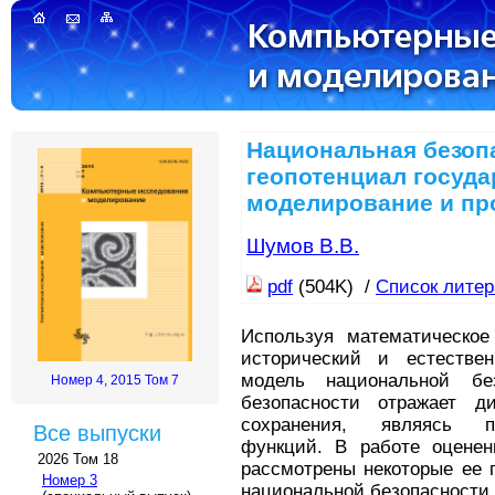
Национальная безоп
геопотенциал госуда
моделирование и пр
Шумов В.В.
pdf
(504K) /
Список лите
Используя математическое 
исторический и естествен
модель национальной без
Номер 4, 2015 Том 7
безопасности отражает д
сохранения, являясь п
Все выпуски
функций. В работе оцене
2026 Том 18
рассмотрены некоторые ее 
Номер 3
национальной безопасности.