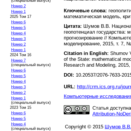
(специальный выпуск)
Номер 2
Ключевые слова:
геополити
Номер 1
математическая модель, кри
2025 Том 17
Номер 6
Цитата:
Шумов В.В. Национа
Номер 5
геопотенциал государства: 
Номер 4
прогнозирование // Компьют
Номер 3
моделирование, 2015, т. 7, №
Номер 2
Номер 1
Citation in English:
Shumov V.
2024 Том 16
of the State: mathematical mod
Номер 7
Research and Modeling, 2015, v
(специальный выпуск)
Номер 6
DOI:
10.20537/2076-7633-2015
Номер 5
Номер 4
URL:
http://crm.ics.org.ru/jour
Номер 3
Номер 2
Компьютерные исследования 
Номер 1
(специальный выпуск)
2023 Том 15
Статья доступн
Номер 6
Attribution-NoDer
Номер 5
Номер 4
Copyright © 2015
Шумов В.В
(специальный выпуск)