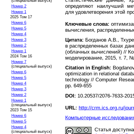
статистические данные, х
(специальный выпуск)
определяют наилучший ме
Номер 2
для удовлетворения этой пр
Номер 1
2025 Том 17
Номер 6
Ключевые слова:
оптимизац
Номер 5
вычисления, распределенны
Номер 4
Цитата:
Богданов А.В., Тхур
Номер 3
Номер 2
в распределенных базах дан
Номер 1
(облачных вычислений) // К
2024 Том 16
моделирование, 2015, т. 7, №
Номер 7
(специальный выпуск)
Citation in English:
Bogdanov 
Номер 6
optimization in relational dat
Номер 5
technology // Computer Researc
Номер 4
pp. 649-655
Номер 3
Номер 2
DOI:
10.20537/2076-7633-2015
Номер 1
(специальный выпуск)
URL:
http://crm.ics.org.ru/jour
2023 Том 15
Номер 6
Компьютерные исследования 
Номер 5
Номер 4
Статья доступн
(специальный выпуск)