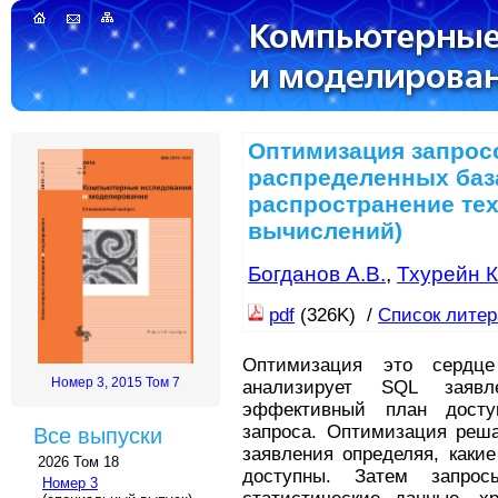
Оптимизация запрос
распределенных баз
распространение тех
вычислений)
Богданов А.В.
,
Тхурейн К
pdf
(326K) /
Список лите
Оптимизация это сердц
Номер 3, 2015 Том 7
анализирует SQL заяв
эффективный план досту
запроса. Оптимизация реша
Все выпуски
заявления определяя, каки
2026 Том 18
доступны. Затем запро
Номер 3