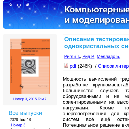
Описание тестирова
однокристальных си
Ригли Т.
,
Рид Р.
,
Мелладо Б.
pdf
(246K) /
Список лите
Мощность вычислений трад
разработке крупномасшта
большинстве случаев т
оборудованными и не мо
Номер 3, 2015 Том 7
ориентированными на высо
нагрузками. Кроме т
Все выпуски
энергопотребления для к
систем всё ещё остают
2026 Том 18
Потенциальное решение вкл
Номер 3