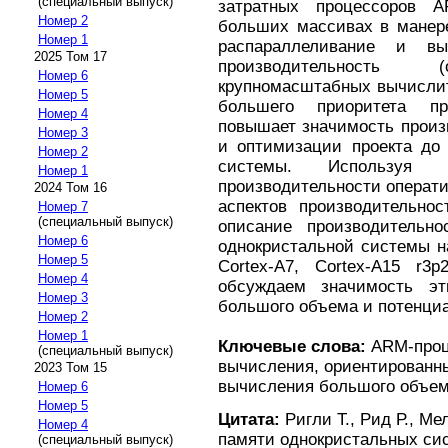
(специальный выпуск)
затратных процессоров
Номер 2
больших массивах в манере
Номер 1
распараллеливание и вы
2025 Том 17
производительность (
Номер 6
крупномасштабных вычислит
Номер 5
большего приоритета пр
Номер 4
повышает значимость произ
Номер 3
и оптимизации проекта до 
Номер 2
системы. Используя н
Номер 1
производительности операт
2024 Том 16
аспектов производительн
Номер 7
(специальный выпуск)
описание производительн
Номер 6
однокристальной системы н
Номер 5
Cortex-A7, Cortex-A15 r3
Номер 4
обсуждаем значимость эт
Номер 3
большого объема и потенци
Номер 2
Номер 1
Ключевые слова:
ARM-проце
(специальный выпуск)
вычисления, ориентированны
2023 Том 15
вычисления большого объем
Номер 6
Номер 5
Цитата:
Ригли Т., Рид Р., М
Номер 4
памяти однокристальных сис
(специальный выпуск)