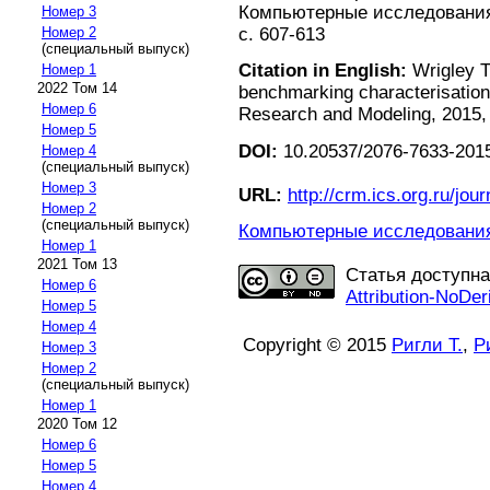
Компьютерные исследования 
Номер 3
Номер 2
с. 607-613
(специальный выпуск)
Citation in English:
Wrigley T
Номер 1
2022 Том 14
benchmarking characterisatio
Номер 6
Research and Modeling, 2015, v
Номер 5
DOI:
10.20537/2076-7633-2015
Номер 4
(специальный выпуск)
Номер 3
URL:
http://crm.ics.org.ru/jour
Номер 2
(специальный выпуск)
Компьютерные исследования 
Номер 1
2021 Том 13
Статья доступн
Номер 6
Attribution-NoDer
Номер 5
Номер 4
Copyright © 2015
Ригли Т.
,
Р
Номер 3
Номер 2
(специальный выпуск)
Номер 1
2020 Том 12
Номер 6
Номер 5
Номер 4