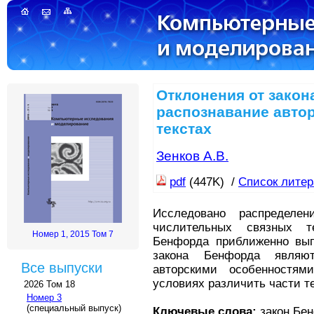
Отклонения от закон
распознавание автор
текстах
Зенков А.В.
pdf
(447K) /
Список лите
Исследовано распредел
числительных связных т
Номер 1, 2015 Том 7
Бенфорда приближенно вып
закона Бенфорда являют
Все выпуски
авторскими особенностям
условиях различить части т
2026 Том 18
Номер 3
(специальный выпуск)
Ключевые слова:
закон Бен