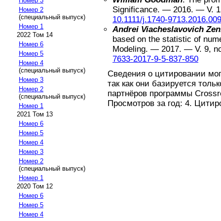
Номер 3
Significance.
—
2016
. — V.
1
Номер 2
(специальный выпуск)
10.1111/j.1740-9713.2016.00
Номер 1
Andrei Viacheslavovich Ze
2022 Том 14
based on the statistic of num
Номер 6
Modeling.
—
2017
. — V.
9
, n
Номер 5
7633-2017-9-5-837-850
Номер 4
(специальный выпуск)
Сведения о цитировании мо
Номер 3
так как они базируется толь
Номер 2
партнёров программы Crossref
(специальный выпуск)
Просмотров за год: 4. Цитир
Номер 1
2021 Том 13
Номер 6
Номер 5
Номер 4
Номер 3
Номер 2
(специальный выпуск)
Номер 1
2020 Том 12
Номер 6
Номер 5
Номер 4