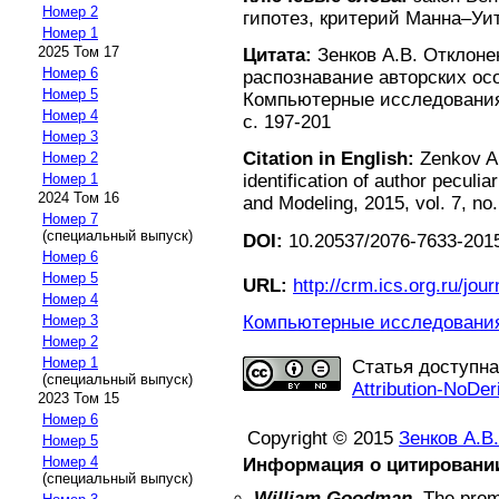
Номер 2
гипотез, критерий Манна–Уи
Номер 1
2025 Том 17
Цитата:
Зенков А.В. Отклоне
Номер 6
распознавание авторских осо
Номер 5
Компьютерные исследования 
Номер 4
с. 197-201
Номер 3
Citation in English:
Zenkov A.
Номер 2
identification of author peculi
Номер 1
2024 Том 16
and Modeling, 2015, vol. 7, no.
Номер 7
(специальный выпуск)
DOI:
10.20537/2076-7633-2015
Номер 6
Номер 5
URL:
http://crm.ics.org.ru/jour
Номер 4
Компьютерные исследования 
Номер 3
Номер 2
Номер 1
Статья доступн
(специальный выпуск)
Attribution-NoDer
2023 Том 15
Номер 6
Copyright © 2015
Зенков А.В.
Номер 5
Номер 4
Информация о цитировани
(специальный выпуск)
William Goodman
.
The promi