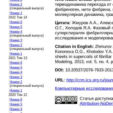
термодинамика перехода от 
Номер 2
(специальный выпуск)
фибриноген, нити фибрина,
Номер 1
молекулярная динамика, гр
2022 Том 14
Номер 6
Цитата:
Жмуров А.А., Алексее
Номер 5
О.Г., Холодов Я.А. Фазовый
Номер 4
суперспиралях фибриллярны
(специальный выпуск)
исследования и моделирование
Номер 3
Номер 2
Citation in English:
Zhmurov A
(специальный выпуск)
Kononova O.G., Kholodov Y.A.
Номер 1
sheets in supercoils of fibrill
2021 Том 13
Modeling, 2013, vol. 5, no. 4, 
Номер 6
Номер 5
DOI:
10.20537/2076-7633-2013
Номер 4
Номер 3
URL:
http://crm.ics.org.ru/jour
Номер 2
(специальный выпуск)
Компьютерные исследования 
Номер 1
2020 Том 12
Статья доступн
Номер 6
Attribution-NoDer
Номер 5
Номер 4