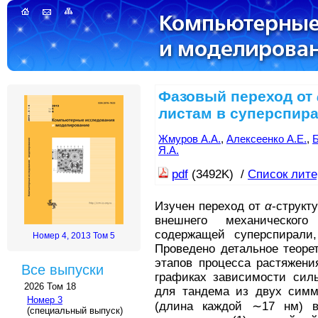
Фазовый переход от
листам в суперспир
Жмуров А.А.
,
Алексеенко А.Е.
,
Б
Я.А.
pdf
(3492K) /
Список лит
Изучен переход от
α
-структ
внешнего механическо
содержащей суперспирали
Номер 4, 2013 Том 5
Проведено детальное теоре
этапов процесса растяжени
Все выпуски
графиках зависимости сил
2026 Том 18
для тандема из двух симм
Номер 3
(длина каждой ∼17 нм) в
(специальный выпуск)