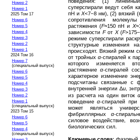
поведения: (1) линейны
Номер 2
суперспирали ведут себя ка
Номер 1
пН и
X
<7−8 нм), (2) вязкий 
2025 Том 17
сопротивления молекул
Номер 6
растяжения (
F
≈150 пН и
X
≈
Номер 5
зависимости
F
от
X
(
F
>175
Номер 4
Номер 3
режиме суперспирали раскр
Номер 2
структурные изменения на
Номер 1
происходят. Вязкий режим 
2024 Том 16
от тройных
α
-спиралей к п
Номер 7
которого изменяется вто
(специальный выпуск)
растяжение
α
-спиралей сос
Номер 6
характерное изменение эне
Номер 5
подсчитаны связанные с 
Номер 4
внутренней энергии Δ
u
, энт
Номер 3
из расчета на один виток
Номер 2
поведение
α
-спиралей при
Номер 1
(специальный выпуск)
может являться универ
2023 Том 15
фибриллярных
α
-спираль
Номер 6
силовое воздействие, воз
Номер 5
биологических сил.
Номер 4
(специальный выпуск)
Ключевые слова:
фазовый п
Номер 3