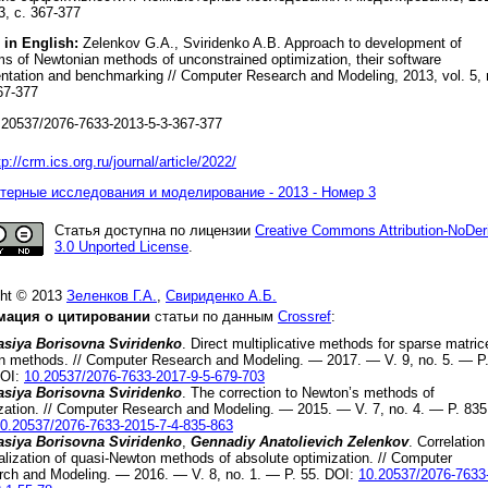
3, с. 367-377
 in English:
Zelenkov G.A., Sviridenko A.B. Approach to development of
ms of Newtonian methods of unconstrained optimization, their software
ntation and benchmarking // Computer Research and Modeling, 2013, vol. 5, 
67-377
20537/2076-7633-2013-5-3-367-377
tp://crm.ics.org.ru/journal/article/2022/
ерные исследования и моделирование - 2013 - Номер 3
Статья доступна по лицензии
Creative Commons Attribution-NoDer
3.0 Unported License
.
ght © 2013
Зеленков Г.А.
,
Свириденко А.Б.
ация о цитировании
статьи по данным
Crossref
:
asiya Borisovna Sviridenko
.
Direct multiplicative methods for sparse matric
n methods
. //
Computer Research and Modeling.
—
2017
. — V.
9
, no.
5
. — P
OI:
10.20537/2076-7633-2017-9-5-679-703
asiya Borisovna Sviridenko
.
The correction to Newton’s methods of
zation
. //
Computer Research and Modeling.
—
2015
. — V.
7
, no.
4
. — P.
835
0.20537/2076-7633-2015-7-4-835-863
asiya Borisovna Sviridenko
,
Gennadiy Anatolievich Zelenkov
.
Correlation
alization of quasi-Newton methods of absolute optimization
. //
Computer
rch and Modeling.
—
2016
. — V.
8
, no.
1
. — P.
55
.
DOI:
10.20537/2076-7633