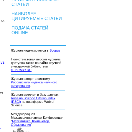
СТАТЬИ
НАИБОЛЕЕ
ЦИТИРУЕМЫЕ СТАТЬИ
no.
ПОДАЧА СТАТЕЙ
ONLINE
Журнал индексируется в
Scopus
Полнотекстовая версия журнала
ivs
доступна также на сайте научной
электронной библиотеки
eLIBRARY.RU
Журнал входит в систему
Российского индекса научного
цитирования
.
es.
Журнал включен в базу данных
.
Russian Science Citation Index
(RSCI)
на платформе Web of
Science
.
Международная
Междисциплинарная Конференция
"
Математика. Компьютер.
Образование
"
-