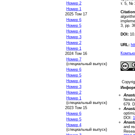
Номер 2
т. 5, № 
Номер 1
Citation
2025 Том 17
algorith
Номер 6
impleme
3, pp. 3
Номер 5
Номер 4
DOI:
10.
Номер 3
Номер 2
URL:
ht
Номер 1
Компьют
2024 Том 16
Номер 7
(специальный выпуск)
Номер 6
Номер 5
Номер 4
Copyri
Номер 3
Информ
Номер 2
Anast
Номер 1
Newto
(специальный выпуск)
679
.
D
2023 Том 15
Anast
optimi
Номер 6
DOI:
1
Номер 5
Anast
Номер 4
and re
(специальный выпуск)
Resea