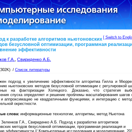
[ Switch to Engli
од к разработке алгоритмов ньютоновских
дов безусловной оптимизации, программная реализац
авнение эффективности
ов Г.А.
,
Свириденко А.Б.
(302K) /
Список литературы
жен подход к увеличению эффективности алгоритма Гилла и Мюрре
нию ньютоновских методов безусловной оптимизации с регулировкой ша
нных на факторизации Холецкого. Доказано, что стратегия выб
ления спуска определяет и решение проблемы масштабирования шагов 
, и аппроксимацию не квадратичными функциями, и интеграцию с мето
ельной окрестности.
ые слова:
информационные технологии, алгоритмы, метод Ньютона
Зеленков Г.А., Свириденко А.Б. Подход к разработке алгоритмов
вских методов безусловной оптимизации, программная реализация и
ие эффективности // Компьютерные исследования и моделирование, 20