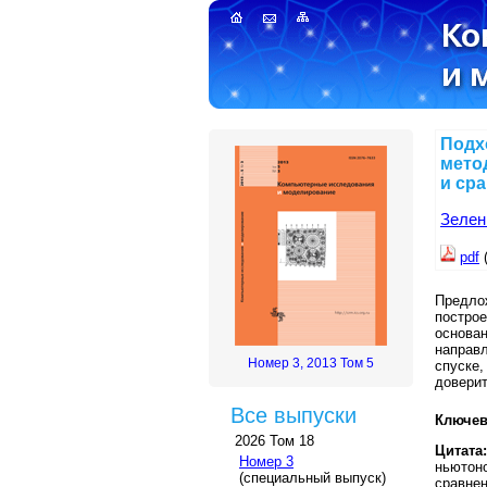
Подх
мето
и ср
Зеленк
pdf
Предло
построе
основа
направ
Номер 3, 2013 Том 5
спуске
доверит
Все выпуски
Ключев
2026 Том 18
Цитата:
Номер 3
ньютоно
(специальный выпуск)
сравнен