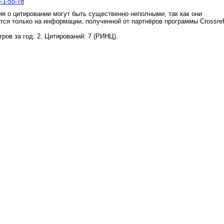
-1-55-78
я о цитировании могут быть существенно неполными, так как они
тся только на информации, полученной от партнёров программы Crossre
.
ров за год: 2. Цитирований: 7 (РИНЦ).