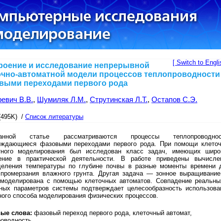
[ Switch to Engli
роение и исследование непрерывной
очно-автоматной модели процессов теплопроводности
выми переходами первого рода
евич В.В.
,
Шумиляк Л.М.
,
Струтинская Л.Т.
,
Остапов С.Э.
(495K) /
Список литературы
ной статье рассматриваются процессы теплопроводнос
ождающиеся фазовыми переходами первого рода. При помощи клеточ
тного моделирования был исследован класс задач, имеющих широ
ение в практической деятельности. В работе приведены вычисле
деления температуры по глубине почвы в разные моменты времени 
 промерзания влажного грунта. Другая задача — зонное выращивани
смоделирована с помощью клеточных автоматов. Совпадение реальны
ных параметров системы подтверждает целесообразность использова
ого способа моделирования физических процессов.
ые слова:
фазовый переход первого рода, клеточный автомат,
роводность