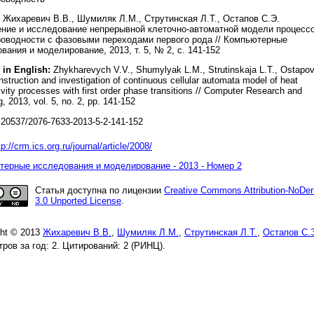
Жихаревич В.В., Шумиляк Л.М., Струтинская Л.Т., Остапов С.Э.
ние и исследование непрерывной клеточно-автоматной модели процесс
оводности с фазовыми переходами первого рода // Компьютерные
вания и моделирование, 2013, т. 5, № 2, с. 141-152
 in English:
Zhуkharevуch V.V., Shumуlyak L.M., Strutinskaja L.T., Ostapo
struction and investigation of continuous cellular automatа model of heat
vity processes with first order phase transitions // Computer Research and
, 2013, vol. 5, no. 2, pp. 141-152
20537/2076-7633-2013-5-2-141-152
tp://crm.ics.org.ru/journal/article/2008/
ерные исследования и моделирование - 2013 - Номер 2
Статья доступна по лицензии
Creative Commons Attribution-NoDer
3.0 Unported License
.
ght © 2013
Жихаревич В.В.
,
Шумиляк Л.М.
,
Струтинская Л.Т.
,
Остапов С.
ров за год: 2. Цитирований: 2 (РИНЦ).