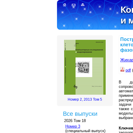
Пост
клет
фазо
Жихар
pdf
В дан
сопров
автома
примен
Номер 2, 2013 Том 5
распре
задачи
также 
Все выпуски
модель
выбранн
2026 Том 18
Номер 3
Ключев
(специальный выпуск)
теплоп