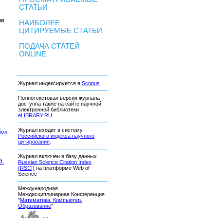
СТАТЬИ
ов
НАИБОЛЕЕ
ЦИТИРУЕМЫЕ СТАТЬИ
ПОДАЧА СТАТЕЙ
v
ONLINE
Журнал индексируется в
Scopus
Полнотекстовая версия журнала
доступна также на сайте научной
электронной библиотеки
eLIBRARY.RU
Журнал входит в систему
ivs
Российского индекса научного
цитирования
.
Журнал включен в базу данных
Э.
Russian Science Citation Index
(RSCI)
на платформе Web of
Science
Международная
Междисциплинарная Конференция
"
Математика. Компьютер.
Образование
"