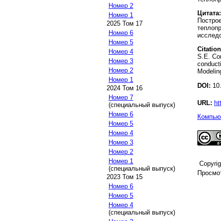
Номер 2
Цитата:
Номер 1
Построе
2025 Том 17
теплопр
Номер 6
исследо
Номер 5
Citation
Номер 4
S.E. Con
Номер 3
conducti
Номер 2
Modeling
Номер 1
DOI:
10.
2024 Том 16
Номер 7
URL:
ht
(специальный выпуск)
Номер 6
Компьют
Номер 5
Номер 4
Номер 3
Номер 2
Номер 1
Copyri
(специальный выпуск)
Просмот
2023 Том 15
Номер 6
Номер 5
Номер 4
(специальный выпуск)