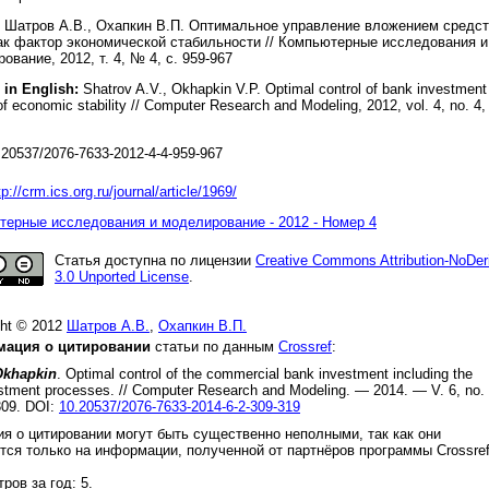
Шатров А.В., Охапкин В.П. Оптимальное управление вложением средс
ак фактор экономической стабильности // Компьютерные исследования и
ование, 2012, т. 4, № 4, с. 959-967
 in English:
Shatrov A.V., Okhapkin V.P. Optimal control of bank investment
of economic stability // Computer Research and Modeling, 2012, vol. 4, no. 4,
20537/2076-7633-2012-4-4-959-967
tp://crm.ics.org.ru/journal/article/1969/
ерные исследования и моделирование - 2012 - Номер 4
Статья доступна по лицензии
Creative Commons Attribution-NoDer
3.0 Unported License
.
ght © 2012
Шатров А.В.
,
Охапкин В.П.
ация о цитировании
статьи по данным
Crossref
:
 Okhapkin
.
Optimal control of the commercial bank investment including the
stment processes
. //
Computer Research and Modeling.
—
2014
. — V.
6
, no.
309
.
DOI:
10.20537/2076-7633-2014-6-2-309-319
я о цитировании могут быть существенно неполными, так как они
тся только на информации, полученной от партнёров программы Crossre
.
ров за год: 5.