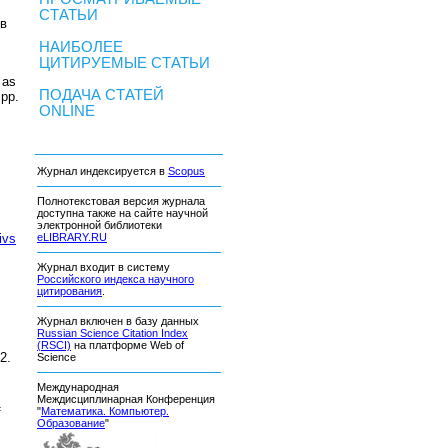
СТАТЬИ
тв
НАИБОЛЕЕ
ЦИТИРУЕМЫЕ СТАТЬИ
 as
ПОДАЧА СТАТЕЙ
 pp.
ONLINE
Журнал индексируется в
Scopus
Полнотекстовая версия журнала
доступна также на сайте научной
электронной библиотеки
ivs
eLIBRARY.RU
Журнал входит в систему
Российского индекса научного
цитирования
.
Журнал включен в базу данных
Russian Science Citation Index
(RSCI)
на платформе Web of
2
.
Science
Международная
Междисциплинарная Конференция
f
"
Математика. Компьютер.
Образование
"