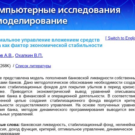
[ Switch to Engli
мальное управление вложением средств
а как фактор экономической стабильности
в А.В.
,
Охапкин В.П.
(268K) /
Список литературы
те представлена модель пополнения банковской ликвидности собственн
вами банков. Дано методологическое обоснование необходимости созда
ских стабилизационных фондов для покрытия убытков в период кризис
ике. Приводится эконометрический вывод уравнений описываю
ние банка в финансовой и операционной деятельности. В соответстви
ленной целью создания стабилизационного фонда вводится крите
льности осуществляемого управления. На основе полученных уравне
ния банка, методом динамического программирования выводится век
льных управлений.
ые слова:
банковская ликвидность, стабилизационный фонд, нелинейн
 сия, доход функция, критерий, оптимальное управление, динамическое
ммирование