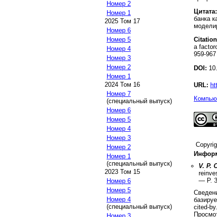
Номер 2
Цитата:
Номер 1
банка к
2025 Том 17
моделир
Номер 6
Citation
Номер 5
a factor
Номер 4
959-967
Номер 3
Номер 2
DOI:
10.
Номер 1
2024 Том 16
URL:
ht
Номер 7
Компьют
(специальный выпуск)
Номер 6
Номер 5
Номер 4
Номер 3
Copyri
Номер 2
Информ
Номер 1
(специальный выпуск)
V. P.
2023 Том 15
reinve
— P.
Номер 6
Номер 5
Сведени
Номер 4
базируе
(специальный выпуск)
cited-by
Просмот
Номер 3