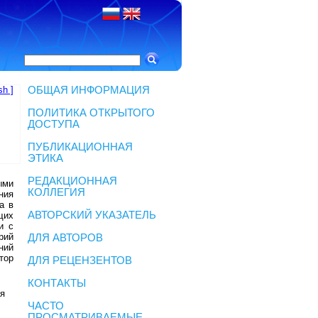
sh ]
ОБЩАЯ ИНФОРМАЦИЯ
ПОЛИТИКА ОТКРЫТОГО
ДОСТУПА
ПУБЛИКАЦИОННАЯ
ЭТИКА
РЕДАКЦИОННАЯ
ыми
КОЛЛЕГИЯ
ния
а в
АВТОРСКИЙ УКАЗАТЕЛЬ
щих
и с
рий
ДЛЯ АВТОРОВ
ний
тор
ДЛЯ РЕЦЕНЗЕНТОВ
КОНТАКТЫ
ая
ЧАСТО
ПРОСМАТРИВАЕМЫЕ