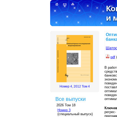
Опти
банк
Шатро
pdf
В рабо
средст
банков
эконом
поведе
Номер 4, 2012 Том 4
постав
оптима
поведе
Все выпуски
оптима
2026 Том 18
Ключев
Номер 3
регрес-
(специальный выпуск)
програ