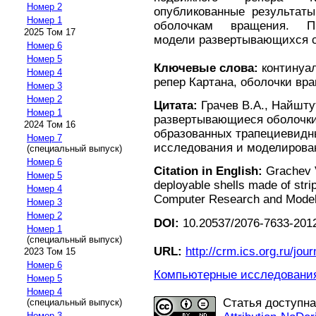
Номер 2
опубликованные результаты
Номер 1
оболочкам вращения. Пр
2025 Том 17
модели развертывающихся 
Номер 6
Номер 5
Ключевые слова:
континуа
Номер 4
репер Картана, оболочки вр
Номер 3
Номер 2
Цитата:
Грачев В.А., Найшту
Номер 1
развертывающиеся оболочки
2024 Том 16
образованных трапециевидн
Номер 7
исследования и моделирование
(специальный выпуск)
Номер 6
Citation in English:
Grachev V
Номер 5
deployable shells made of stri
Номер 4
Computer Research and Modelin
Номер 3
Номер 2
DOI:
10.20537/2076-7633-2012
Номер 1
(специальный выпуск)
URL:
http://crm.ics.org.ru/jour
2023 Том 15
Номер 6
Компьютерные исследования 
Номер 5
Номер 4
Статья доступн
(специальный выпуск)
Номер 3