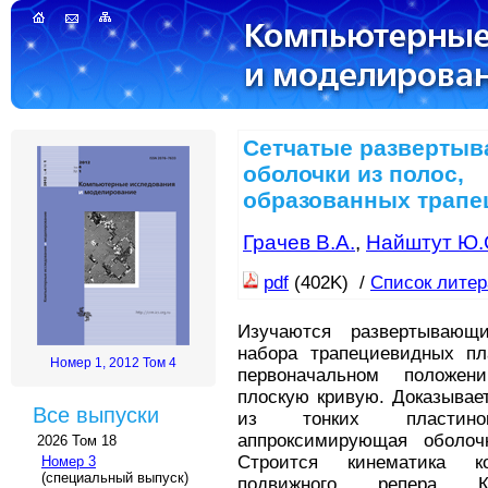
Сетчатые разверты
оболочки из полос,
образованных трап
Грачев В.А.
,
Найштут Ю.
pdf
(402K) /
Список лите
Изучаются развертывающ
набора трапециевидных пл
Номер 1, 2012 Том 4
первоначальном положен
плоскую кривую. Доказывает
Все выпуски
из тонких пластинок
аппроксимирующая оболоч
2026 Том 18
Строится кинематика к
Номер 3
(специальный выпуск)
подвижного репера К