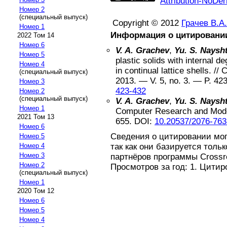
Attribution-NoDer
Номер 2
(специальный выпуск)
Copyright © 2012
Грачев В.А.
Номер 1
Информация о цитировани
2022 Том 14
Номер 6
V. A. Grachev
,
Yu. S. Naysh
Номер 5
plastic solids with internal d
Номер 4
in continual lattice shells
. //
C
(специальный выпуск)
2013
. — V.
5
, no.
3
. — P.
42
Номер 3
423-432
Номер 2
(специальный выпуск)
V. A. Grachev
,
Yu. S. Naysh
Номер 1
Computer Research and Mod
2021 Том 13
655
.
DOI:
10.20537/2076-763
Номер 6
Сведения о цитировании мо
Номер 5
так как они базируется толь
Номер 4
Номер 3
партнёров программы Crossref
Номер 2
Просмотров за год: 1. Цитир
(специальный выпуск)
Номер 1
2020 Том 12
Номер 6
Номер 5
Номер 4