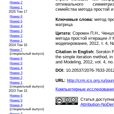
Номер 2
оптимального симметриз
Номер 1
семейства метода простой и
2025 Том 17
Номер 6
Ключевые слова:
метод про
Номер 5
матрица
Номер 4
Номер 3
Цитата:
Сорокин П.Н., Ченцо
Номер 2
метода простой итерации //
Номер 1
моделирование, 2012, т. 4, № 
2024 Том 16
Номер 7
Citation in English:
Sorokin P
(специальный выпуск)
the simple iteration method, 
Номер 6
and Modeling, 2012, vol. 4, no.
Номер 5
Номер 4
DOI:
10.20537/2076-7633-2012
Номер 3
Номер 2
URL:
http://crm.ics.org.ru/jour
Номер 1
(специальный выпуск)
Компьютерные исследования 
2023 Том 15
Номер 6
Статья доступн
Номер 5
Attribution-NoDer
Номер 4
(специальный выпуск)
Номер 3