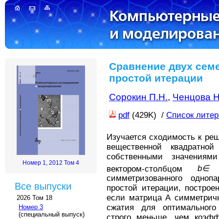
Сравнение двух сем
простой итерации
Сорокин П.Н.
,
Ченцова Н
pdf
(429K) /
Список лите
Изучается сходимость к ре
вещественной квадратно
собственными значениям
Номер 1, 2012 Том 4
вектором-столбцом
b∈
симметризованного однопа
Все выпуски
простой итерации, построе
если матрица A симметричн
2026 Том 18
сжатия для оптимального 
Номер 3
(специальный выпуск)
строго меньше, чем коэфф