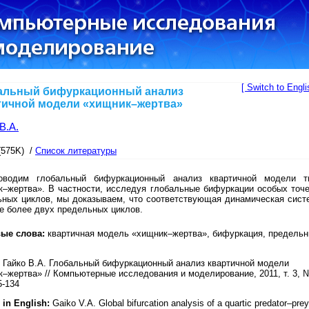
[ Switch to Engli
альный бифуркационный анализ
тичной модели «хищник–жертва»
В.А.
(575K) /
Список литературы
водим глобальный бифуркационный анализ квартичной модели т
к–жертва». В частности, исследуя глобальные бифуркации особых точе
ьных циклов, мы доказываем, что соответствующая динамическая сист
е более двух предельных циклов.
ые слова:
квартичная модель «хищник–жертва», бифуркация, предель
Гайко В.А. Глобальный бифуркационный анализ квартичной модели
–жертва» // Компьютерные исследования и моделирование, 2011, т. 3, 
5-134
 in English:
Gaiko V.A. Global bifurcation analysis of a quartic predator–prey