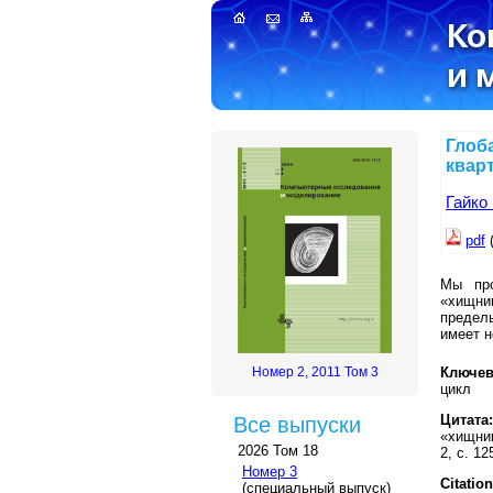
Глоб
квар
Гайко 
pdf
Мы про
«хищни
предел
имеет н
Номер 2, 2011 Том 3
Ключев
цикл
Цитата:
Все выпуски
«хищник
2026 Том 18
2, с. 12
Номер 3
Citation
(специальный выпуск)