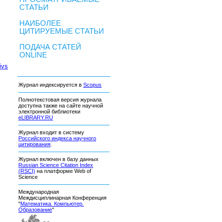
СТАТЬИ
НАИБОЛЕЕ
ЦИТИРУЕМЫЕ СТАТЬИ
ПОДАЧА СТАТЕЙ
ONLINE
ivs
Журнал индексируется в
Scopus
Полнотекстовая версия журнала
доступна также на сайте научной
электронной библиотеки
eLIBRARY.RU
Журнал входит в систему
Российского индекса научного
цитирования
.
Журнал включен в базу данных
Russian Science Citation Index
(RSCI)
на платформе Web of
Science
Международная
Междисциплинарная Конференция
"
Математика. Компьютер.
Образование
"